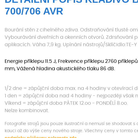
700/706 AVR
Bourání stěn z cihelného zdiva. Odstraňování tlusté omí
Vybourávání dveřních a okenních otvorů. Zdrsňování p
aplikacích. Váha 7,9 kg. Upínání nástrojů/Sklíčidlo:TE-Y
Energie příklepu 11.5 J, Frekvence příklepu 2760 příklep
mm, Vážená hladina akustického tlaku 86 dB.
1/2 dne = zápůjční doba max. na 4 hodiny v otevírací 
1 den = zápůjční doba nad 4 hodiny - nejpozději však n
Víkend = zápůjční doba PÁTEK 12.oo - PONDĚLÍ 8.oo.
Nelze kombinovat.
Fotografie strojů jsou pouze ilustrační a nemusí se shodovat 
kauci až do výše ceny nového stroje. Všechny ceny v tomto 
podmínky půjčovny naleznete zde.