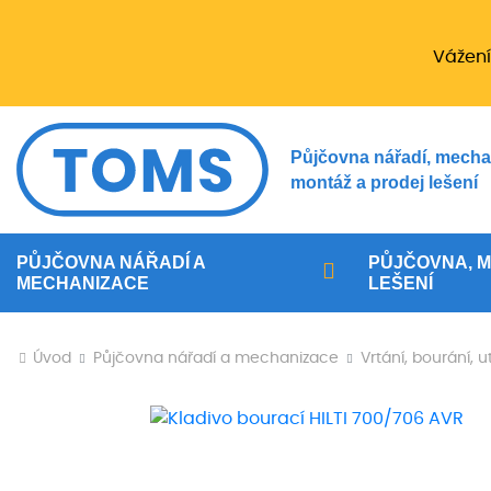
Vážení
Půjčovna nářadí, mecha
montáž a prodej lešení
PŮJČOVNA NÁŘADÍ A
PŮJČOVNA, M
MECHANIZACE
LEŠENÍ
Úvod
Půjčovna nářadí a mechanizace
Vrtání, bourání, 