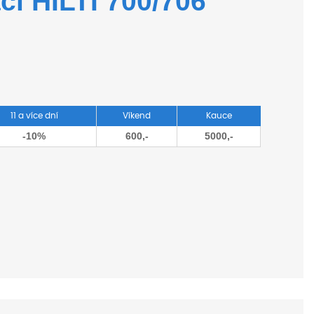
cí HILTI 700/706
11 a více dní
Víkend
Kauce
-10%
600,-
5000,-