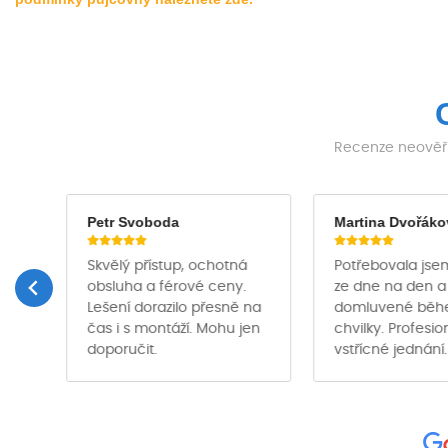
Recenze neověřu
Petr Svoboda
Martina Dvořáko
Skvělý přístup, ochotná
Potřebovala jse
obsluha a férové ceny.
ze dne na den a
Lešení dorazilo přesně na
domluvené bě
čas i s montáží. Mohu jen
chvilky. Profesio
ě …
doporučit.
vstřícné jednání.