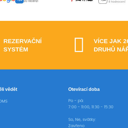
30 recenzí
REZERVAČNÍ
VÍCE JAK 2
SYSTÉM
DRUHŮ NÁ
ěli vědět
Otevírací doba
Po - pá:
TOMS
7:00 - 11:00, 11:30 - 15:30
So, Ne, svátky:
Zavřeno