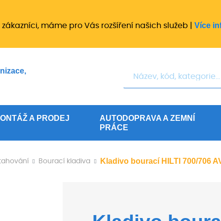
Více in
 zákazníci, máme pro Vás rozšíření našich služeb |
Hledat
nizace,
ONTÁŽ A PRODEJ
AUTODOPRAVA A ZEMNÍ
PRÁCE
Kladivo bourací HILTI 700/706 
utahování
Bourací kladiva