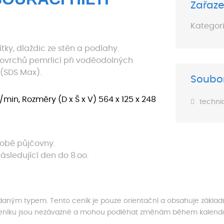
Zařaze
Kategori
tky, dlaždic ze stěn a podlahy.
ovrchů pemrlicí při voděodolných
 (SDS Max).
Soubor
ů/min, Rozměry (D x Š x V) 564 x 125 x 248
techni
době půjčovny.
ásledující den do 8.oo.
s daným typem. Tento ceník je pouze orientační a obsahuje základ
ceníku jsou nezávazné a mohou podléhat změnám během kalendář