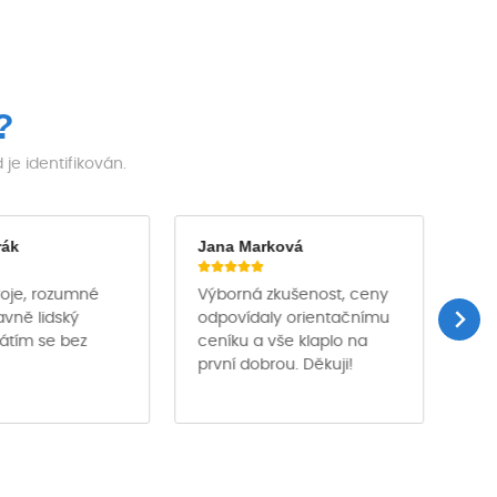
?
e identifikován.
rák
Jana Marková
Ja
troje, rozumné
Výborná zkušenost, ceny
Půj
avně lidský
odpovídaly orientačnímu
des
rátím se bez
ceníku a vše klaplo na
pro
první dobrou. Děkuji!
pro
per