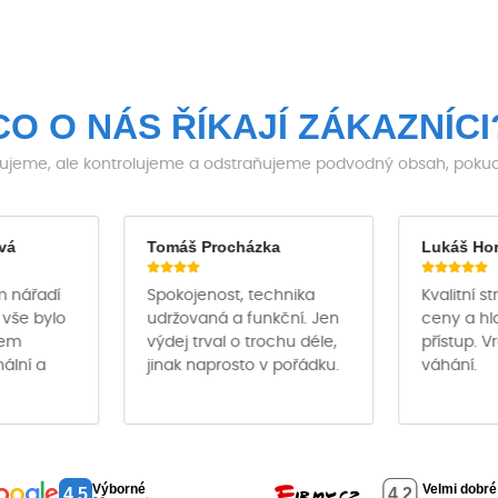
CO O NÁS ŘÍKAJÍ ZÁKAZNÍCI
jeme, ale kontrolujeme a odstraňujeme podvodný obsah, pokud j
vá
Tomáš Procházka
Lukáš Ho
m nářadí
Spokojenost, technika
Kvalitní s
 vše bylo
udržovaná a funkční. Jen
ceny a hl
hem
výdej trval o trochu déle,
přístup. V
nální a
jinak naprosto v pořádku.
váhání.
Výborné
4,5