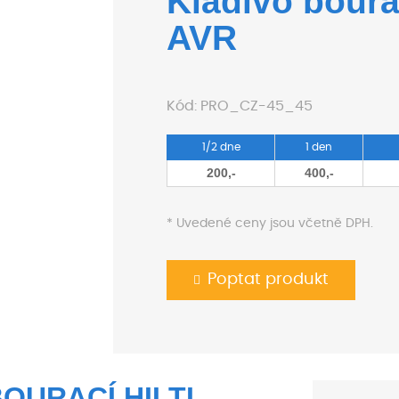
Kladivo boura
AVR
Kód:
PRO_CZ-45_45
1/2 dne
1 den
200,-
400,-
* Uvedené ceny jsou včetně DPH.
Poptat produkt
BOURACÍ HILTI