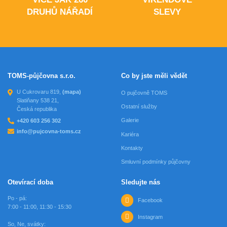
DRUHŮ NÁŘADÍ
SLEVY
TOMS-půjčovna s.r.o.
Co by jste měli vědět
U Cukrovaru 819,
(mapa)
O pujčovně TOMS
Slatiňany 538 21,
Ostatní služby
Česká republika
Galerie
+420 603 256 302
info@pujcovna-toms.cz
Kariéra
Kontakty
Smluvní podmínky půjčovny
Otevírací doba
Sledujte nás
Po - pá:
Facebook
7:00 - 11:00, 11:30 - 15:30
Instagram
So, Ne, svátky: