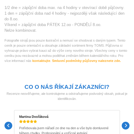
1/2 dne = zápůjční doba max. na 4 hodiny v otevírací době půjčovny.
1 den = zápůjční doba nad 4 hodiny - nejpozději však následující den
do 8.oo.
Víkend = zápůjční doba PÁTEK 12.oo - PONDĚLÍ 8.oo.
Nelze kombinovat.
Fotografie strojů jsou pouze ilustrační a nemusí se shodovat s daným typem. Tento
ceník je pouze orientační a obsahuje základní sortiment firmy TOMS. Půjčovna si
vyhrazuje právo vybrat kauci až do výše ceny nového stroje. Všechny ceny v tomto
ceníku jsou nezávazné a mohou podléhat změnám během kalendářního roku. Pro
více informací nás
kontaktujte
.
Smluvní podmínky půjčovny naleznete zde.
CO O NÁS ŘÍKAJÍ ZÁKAZNÍCI?
Recenze neověřujeme, ale kontrolujeme a odstraňujeme podvodný obsah, pokud je
identifikován.
Martina Dvořáková
T
Potřebovala jsem nářadí ze dne na den a vše bylo domluvené
S
během chvilky. Profesionální a vstřícné jednání.
t