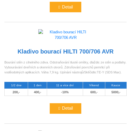
Detail
Kladivo bourací HILTI 700/706 AVR
Bourání stěn z cihelného zdiva. Odstraňování tlusté omítky, dlaždic ze stěn a podlahy.
Vybourávání dveřních a okenních otvorů. Zdrsňování povrchů pemrlicí při
voděodolných aplikacích. Váha 7,9 kg. Upínání nástrojů/Sklíčidlo:TE-Y (SDS Max).
1/2 dne
1 den
11 a více dní
Víkend
Kauce
200,-
400,-
-10%
600,-
5000,-
Detail