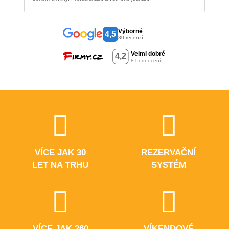
Výborné
4,5
30 recenzí
VÍCE JAK 30
REZERVAČNÍ
LET NA TRHU
SYSTÉM
VÍCE JAK 260
VÍKENDOVÉ