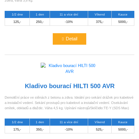
zdiva, váha 3,8 kg.
1/2 dne
1 den
11 a více dní
Víkend
Kauce
125,-
250,-
-10%
375,-
5000,-
Detail
Kladivo bourací HILTI 500 AVR
Demoliční práce ve stěnách z betonu a zdiva. Ideální pro sekání drážek pro kabelové
a instalační vedení. Sekání prostupů pro kabelové a instalační vedení. Osekávání
omítek, obkladů a dlaždic. Váha 4,5 kg. Upínání nástrojů/Sklíčidlo:TE-Y (SDS Max)
1/2 dne
1 den
11 a více dní
Víkend
Kauce
175,-
350,-
-10%
525,-
5000,-