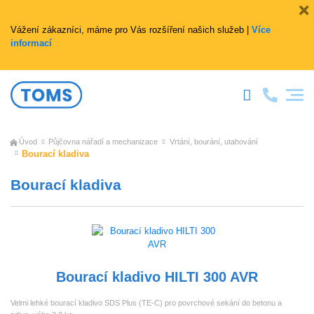
Vážení zákazníci, máme pro Vás rozšíření našich služeb |
Více
informací
Úvod
Půjčovna nářadí a mechanizace
Vrtání, bourání, utahování
Bourací kladiva
Bourací kladiva
Bourací kladivo HILTI 300 AVR
Velmi lehké bourací kladivo SDS Plus (TE-C) pro povrchové sekání do betonu a