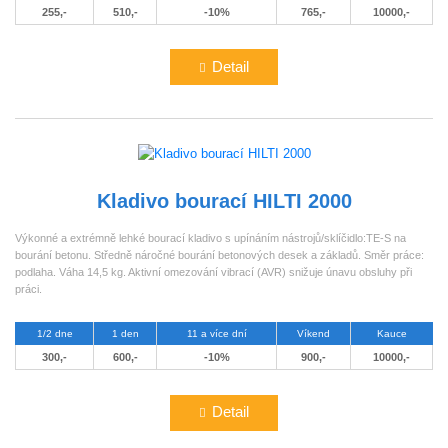
255,-
510,-
-10%
765,-
10000,-
Detail
Kladivo bourací HILTI 2000
Výkonné a extrémně lehké bourací kladivo s upínáním nástrojů/sklíčidlo:TE-S na
bourání betonu. Středně náročné bourání betonových desek a základů. Směr práce:
podlaha. Váha 14,5 kg. Aktivní omezování vibrací (AVR) snižuje únavu obsluhy při
práci.
1/2 dne
1 den
11 a více dní
Víkend
Kauce
300,-
600,-
-10%
900,-
10000,-
Detail