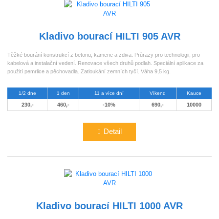
Kladivo bourací HILTI 905 AVR
Těžké bourání konstrukcí z betonu, kamene a zdiva. Průrazy pro technologii, pro
kabelová a instalační vedení. Renovace všech druhů podlah. Speciální aplikace za
použití pemrlice a pěchovadla. Zatloukání zemních tyčí. Váha 9,5 kg.
1/2 dne
1 den
11 a více dní
Víkend
Kauce
230,-
460,-
-10%
690,-
10000
Detail
Kladivo bourací HILTI 1000 AVR