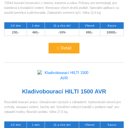
Těžké bourání konstrukcí z betonu, kamene a zdiva. Průrazy pro technologii, pro
kabelová a instalační vedení. Renovace všech druhů podlah. Speciální aplikace za
použití pemrlice a pěchovadla. Zatloukání zemních tyčí. Váha 12,5 kg.
1/2 dne
1 den
11 a více dní
Víkend
Kauce
230,-
460,-
-10%
690,-
10000,-
Detail
Kladivobourací HILTI 1500 AVR
Rozsáhlé bourací práce. Obnažování výztuže v základech. Vybourávání otvorů pro
schody, stoupací vedení, šachty atd. Vytváření velkých kanálů v podlaze např. pro
odpadní trubky. Bourání asfaltu. Váha 17,5 kg.
1/2 dne
1 den
11 a více dní
Víkend
Kauce