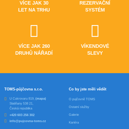
VÍCE JAK 30
REZERVAČNÍ
LET NA TRHU
SYSTÉM
VÍCE JAK 260
VÍKENDOVÉ
DRUHŮ NÁŘADÍ
SLEVY
TOMS-půjčovna s.r.o.
Co by jste měli vědět
U Cukrovaru 819,
(mapa)
O pujčovně TOMS
Slatiňany 538 21,
Ostatní služby
Česká republika
Galerie
+420 603 256 302
info@pujcovna-toms.cz
Kariéra