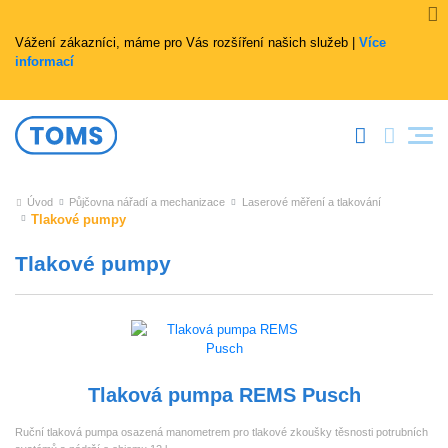
Vážení zákazníci, máme pro Vás rozšíření našich služeb |
Více
informací
Úvod
Půjčovna nářadí a mechanizace
Laserové měření a tlakování
Tlakové pumpy
Tlakové pumpy
Tlaková pumpa REMS Pusch
Ruční tlaková pumpa osazená manometrem pro tlakové zkoušky těsnosti potrubních