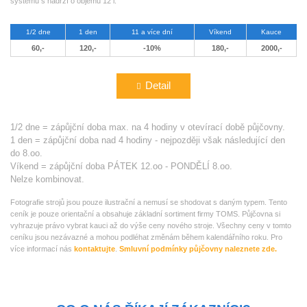
systémů s nádrží o objemu 12 l.
1/2 dne
1 den
11 a více dní
Víkend
Kauce
60,-
120,-
-10%
180,-
2000,-
Detail
1/2 dne = zápůjční doba max. na 4 hodiny v otevírací době půjčovny.
1 den = zápůjční doba nad 4 hodiny - nejpozději však následující den
do 8.oo.
Víkend = zápůjční doba PÁTEK 12.oo - PONDĚLÍ 8.oo.
Nelze kombinovat.
Fotografie strojů jsou pouze ilustrační a nemusí se shodovat s daným typem. Tento
ceník je pouze orientační a obsahuje základní sortiment firmy TOMS. Půjčovna si
vyhrazuje právo vybrat kauci až do výše ceny nového stroje. Všechny ceny v tomto
ceníku jsou nezávazné a mohou podléhat změnám během kalendářního roku. Pro
více informací nás
kontaktujte
.
Smluvní podmínky půjčovny naleznete zde.