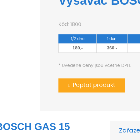
Vysavač BOS
Kód:
1800
1/2 dne
1 den
180,-
360,-
* Uvedené ceny jsou včetně DPH.
Poptat produkt
BOSCH GAS 15
Zařaze