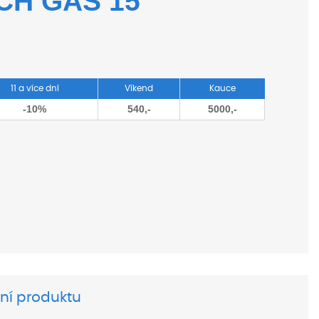
CH GAS 15
11 a více dní
Víkend
Kauce
-10%
540,-
5000,-
ní produktu