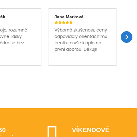
rák
Jana Marková
Ja
troje, rozumné
Výborná zkušenost, ceny
Půj
avně lidský
odpovídaly orientačnímu
des
rátím se bez
ceníku a vše klaplo na
pro
první dobrou. Děkuji!
pro
per
60
VÍKENDOVÉ