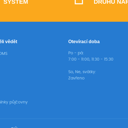
SYSTÉM
DRUHŮ NÁ
ěli vědět
Otevírací doba
Po - pá:
TOMS
7:00 - 11:00, 11:30 - 15:30
So, Ne, svátky:
Zavřeno
ínky půjčovny