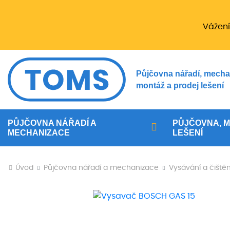
Vážení
Půjčovna nářadí, mecha
montáž a prodej lešení
PŮJČOVNA NÁŘADÍ A
PŮJČOVNA, M
MECHANIZACE
LEŠENÍ
Úvod
Půjčovna nářadí a mechanizace
Vysávání a čiště