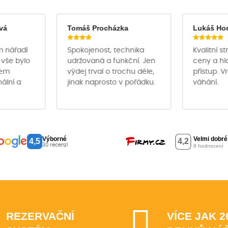
vá
Tomáš Procházka
Lukáš Ho
m nářadí
Spokojenost, technika
Kvalitní s
 vše bylo
udržovaná a funkční. Jen
ceny a hl
hem
výdej trval o trochu déle,
přístup. V
nální a
jinak naprosto v pořádku.
váhání.
Výborné
4,5
30 recenzí
REZERVAČNÍ
VÍCE JAK 2