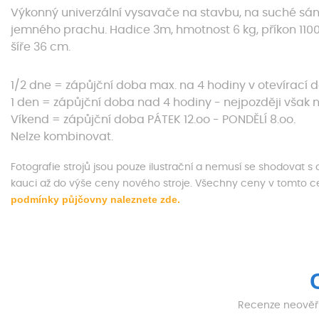
Výkonný univerzální vysavače na stavbu, na suché sán
jemného prachu. Hadice 3m, hmotnost 6 kg, příkon 1100
šíře 36 cm.
1/2 dne = zápůjční doba max. na 4 hodiny v otevírací 
1 den = zápůjční doba nad 4 hodiny - nejpozději však n
Víkend = zápůjční doba PÁTEK 12.oo - PONDĚLÍ 8.oo.
Nelze kombinovat.
Fotografie strojů jsou pouze ilustrační a nemusí se shodovat 
kauci až do výše ceny nového stroje. Všechny ceny v tomto 
podmínky půjčovny naleznete zde.
Recenze neověřu