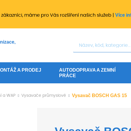
Více in
 zákazníci, máme pro Vás rozšíření našich služeb |
Hledat
nizace,
ONTÁŽ A PRODEJ
AUTODOPRAVA A ZEMNÍ
PRÁCE
Vysavač BOSCH GAS 15
ní a WAP
Vysavače průmyslové