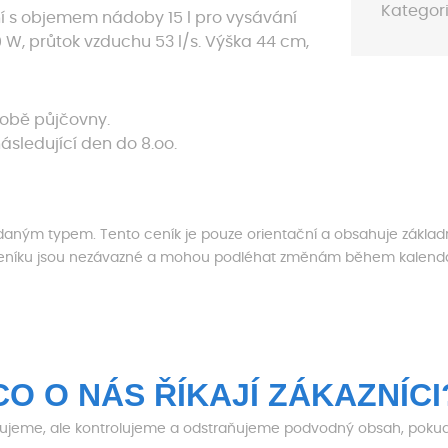
Kategori
í s objemem nádoby 15 l pro vysávání
 W, průtok vzduchu 53 l/s. Výška 44 cm,
době půjčovny.
ásledující den do 8.oo.
s daným typem. Tento ceník je pouze orientační a obsahuje základ
ceníku jsou nezávazné a mohou podléhat změnám během kalendář
CO O NÁS ŘÍKAJÍ ZÁKAZNÍCI
jeme, ale kontrolujeme a odstraňujeme podvodný obsah, pokud j