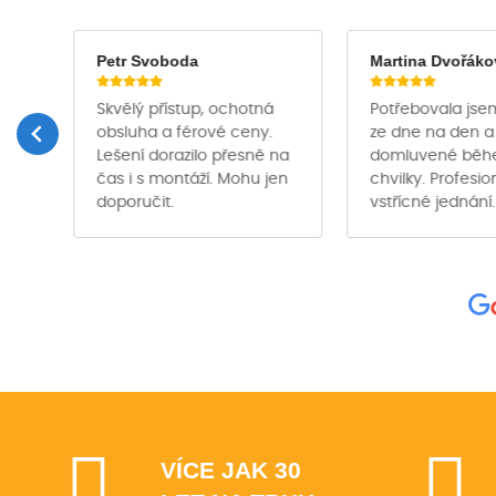
Petr Svoboda
Martina Dvořáko
Skvělý přístup, ochotná
Potřebovala jse
obsluha a férové ceny.
ze dne na den a
Lešení dorazilo přesně na
domluvené bě
čas i s montáží. Mohu jen
chvilky. Profesio
ě …
doporučit.
vstřícné jednání.
VÍCE JAK 30