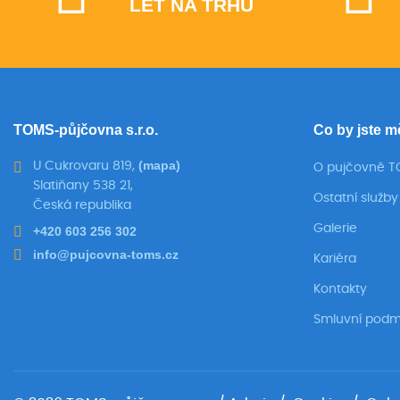
LET NA TRHU
TOMS-půjčovna s.r.o.
Co by jste m
(mapa)
U Cukrovaru 819,
O pujčovně 
Slatiňany 538 21,
Ostatní služby
Česká republika
Galerie
+420 603 256 302
info@pujcovna-toms.cz
Kariéra
Kontakty
Smluvní podm