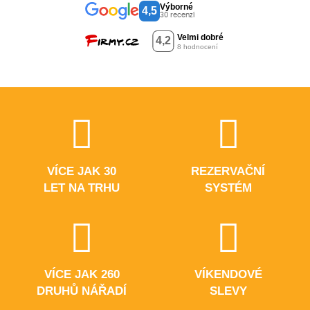
Výborné
4,5
30 recenzí
VÍCE JAK 30
REZERVAČNÍ
LET NA TRHU
SYSTÉM
VÍCE JAK 260
VÍKENDOVÉ
DRUHŮ NÁŘADÍ
SLEVY