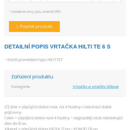
* Uvedené ceny jsou včetně DPH.
Poptat produkt
DETAILNÍ POPIS VRTAČKA HILTI TE 6 S
- starší provedení typu HILTI TE7
Zařazení produktu
Kategorie:
Vrtačky a vrtačky úhlové
1/2 dne = zápůjční doba max. na 4 hodiny v otevírací době
půjčovny.
1 den = zápůjční doba nad 4 hodiny - nejpozději však následující
den do 8.oo.
Víkend = zápůjční doba PÁTEK 12.oo - PONDĚLÍ 8.oo.