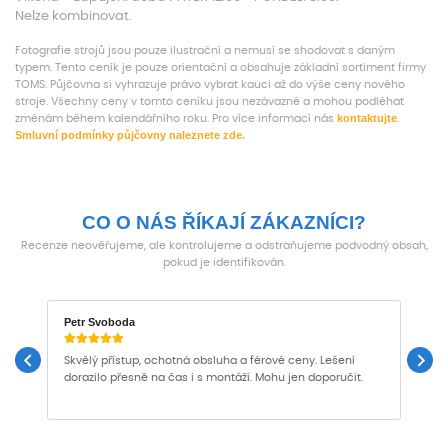
Nelze kombinovat.
Fotografie strojů jsou pouze ilustrační a nemusí se shodovat s daným
typem. Tento ceník je pouze orientační a obsahuje základní sortiment firmy
TOMS. Půjčovna si vyhrazuje právo vybrat kauci až do výše ceny nového
stroje. Všechny ceny v tomto ceníku jsou nezávazné a mohou podléhat
kontaktujte
změnám během kalendářního roku. Pro více informací nás
.
Smluvní podmínky půjčovny naleznete zde.
CO O NÁS ŘÍKAJÍ ZÁKAZNÍCI?
Recenze neověřujeme, ale kontrolujeme a odstraňujeme podvodný obsah,
pokud je identifikován.
Petr Svoboda
M
Skvělý přístup, ochotná obsluha a férové ceny. Lešení
P
dorazilo přesně na čas i s montáží. Mohu jen doporučit.
d
j