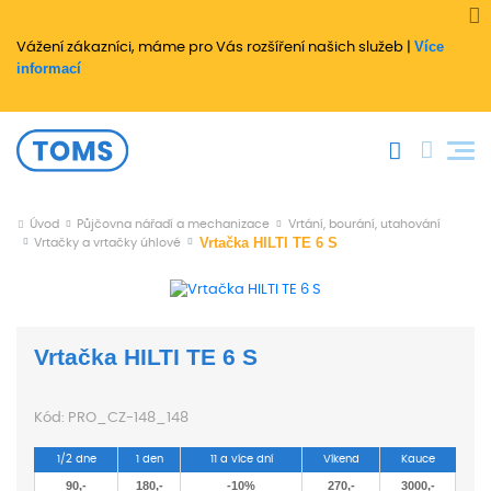
Více
Vážení zákazníci, máme pro Vás rozšíření našich služeb |
informací
Úvod
Půjčovna nářadí a mechanizace
Vrtání, bourání, utahování
Vrtačka HILTI TE 6 S
Vrtačky a vrtačky úhlové
Vrtačka HILTI TE 6 S
Kód:
PRO_CZ-148_148
1/2 dne
1 den
11 a více dní
Víkend
Kauce
90,-
180,-
-10%
270,-
3000,-