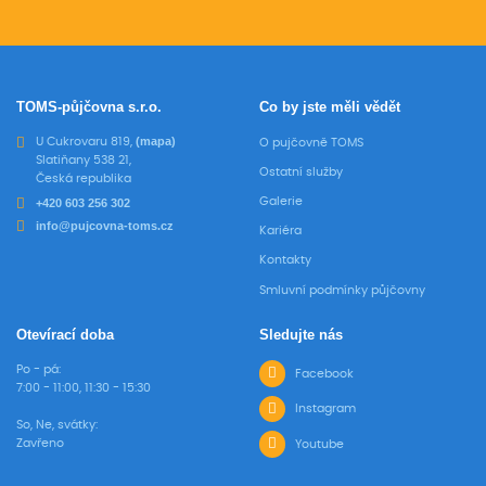
TOMS-půjčovna s.r.o.
Co by jste měli vědět
(mapa)
U Cukrovaru 819,
O pujčovně TOMS
Slatiňany 538 21,
Ostatní služby
Česká republika
Galerie
+420 603 256 302
info@pujcovna-toms.cz
Kariéra
Kontakty
Smluvní podmínky půjčovny
Otevírací doba
Sledujte nás
Po - pá:
Facebook
7:00 - 11:00, 11:30 - 15:30
Instagram
So, Ne, svátky:
Zavřeno
Youtube