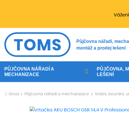
Vážení
Půjčovna nářadí, mecha
montáž a prodej lešení
PŮJČOVNA NÁŘADÍ A
PŮJČOVNA, M
MECHANIZACE
LEŠENÍ
Úvod
Půjčovna nářadí a mechanizace
Vrtání, bourání, 