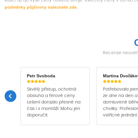
kauci až do výše ceny nového stroje. Všechny ceny v tomto 
podmínky půjčovny naleznete zde.
Recenze neověřu
Petr Svoboda
Martina Dvořáko
Skvělý přístup, ochotná
Potřebovala jse
obsluha a férové ceny.
ze dne na den a
Lešení dorazilo přesně na
domluvené bě
čas i s montáží. Mohu jen
chvilky. Profesio
ě …
doporučit.
vstřícné jednání.