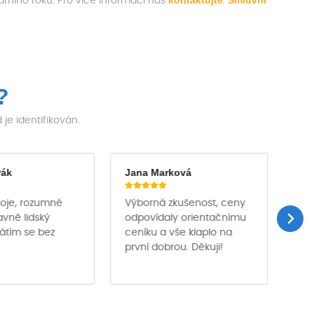
kontaktujte
Smluvní
ního roku. Pro více informací nás
.
?
e identifikován.
rák
Jana Marková
Ja
troje, rozumné
Výborná zkušenost, ceny
Půj
avně lidský
odpovídaly orientačnímu
des
rátím se bez
ceníku a vše klaplo na
pro
první dobrou. Děkuji!
pro
per