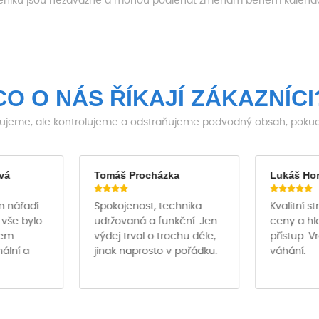
ceníku jsou nezávazné a mohou podléhat změnám během kalendář
CO O NÁS ŘÍKAJÍ ZÁKAZNÍCI
jeme, ale kontrolujeme a odstraňujeme podvodný obsah, pokud j
vá
Tomáš Procházka
Lukáš Ho
m nářadí
Spokojenost, technika
Kvalitní s
 vše bylo
udržovaná a funkční. Jen
ceny a hl
hem
výdej trval o trochu déle,
přístup. V
nální a
jinak naprosto v pořádku.
váhání.