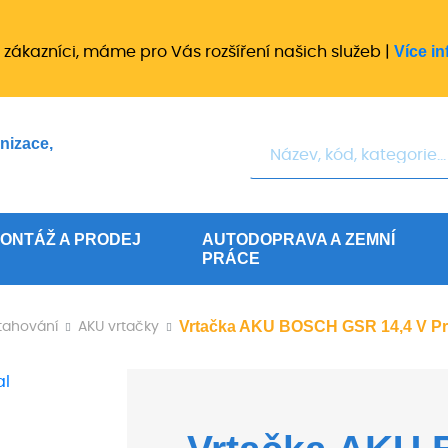
Více in
 zákazníci, máme pro Vás rozšíření našich služeb |
Hledat
nizace,
ONTÁŽ A PRODEJ
AUTODOPRAVA A ZEMNÍ
PRÁCE
Vrtačka AKU BOSCH GSR 14,4 V Pr
utahování
AKU vrtačky