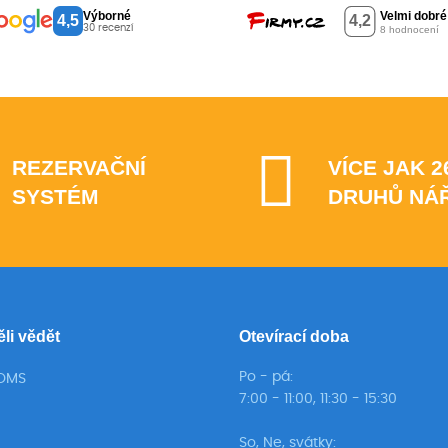
Výborné
4,5
30 recenzí
REZERVAČNÍ
VÍCE JAK 2
SYSTÉM
DRUHŮ NÁ
ěli vědět
Otevírací doba
Po - pá:
TOMS
7:00 - 11:00, 11:30 - 15:30
So, Ne, svátky: