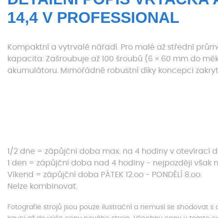
14,4 V PROFESSIONAL
Kompaktní a vytrvalé nářadí. Pro malé až střední prům
kapacita: Zašroubuje až 100 šroubů (6 × 60 mm do mě
akumulátoru. Mimořádně robustní díky koncepci zakryto
1/2 dne = zápůjční doba max. na 4 hodiny v otevírací 
1 den = zápůjční doba nad 4 hodiny - nejpozději však n
Víkend = zápůjční doba PÁTEK 12.oo - PONDĚLÍ 8.oo.
Nelze kombinovat.
Fotografie strojů jsou pouze ilustrační a nemusí se shodovat 