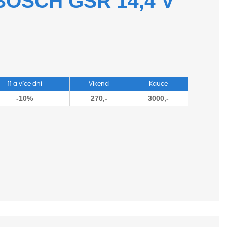
BOSCH GSR 14,4 V
11 a více dní
Víkend
Kauce
-10%
270,-
3000,-