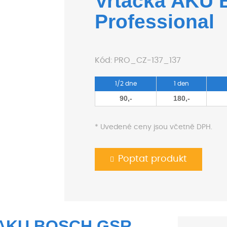
Vrtačka AKU 
Professional
Kód:
PRO_CZ-137_137
1/2 dne
1 den
90,-
180,-
* Uvedené ceny jsou včetně DPH.
Poptat produkt
 AKU BOSCH GSR