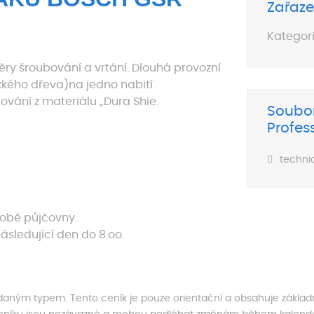
Zařaze
Kategori
ěry šroubování a vrtání. Dlouhá provozní
kkého dřeva)na jedno nabití
vání z materiálu „Dura Shie.
Soubor
Profes
techni
době půjčovny.
ásledující den do 8.oo.
s daným typem. Tento ceník je pouze orientační a obsahuje základ