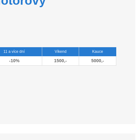
motorový
11 a více dní
Víkend
Kauce
-10%
1500,-
5000,-