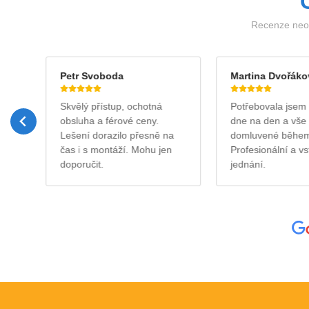
Recenze neov
Petr Svoboda
Martina Dvořáko
sku
Skvělý přístup, ochotná
Potřebovala jsem 
obsluha a férové ceny.
dne na den a vše 
roj
Lešení dorazilo přesně na
domluvené během 
tě …
čas i s montáží. Mohu jen
Profesionální a vs
doporučit.
jednání.