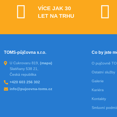
VÍCE JAK 30
LET NA TRHU
TOMS-půjčovna s.r.o.
Co by jste m
U Cukrovaru 819,
(mapa)
O pujčovně T
Slatiňany 538 21,
Ostatní služby
Česká republika
Galerie
+420 603 256 302
info@pujcovna-toms.cz
Kariéra
Kontakty
Smluvní podmí