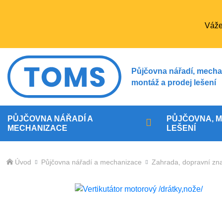
Váže
Půjčovna nářadí, mecha
montáž a prodej lešení
PŮJČOVNA NÁŘADÍ A
PŮJČOVNA, M
MECHANIZACE
LEŠENÍ
Úvod
Půjčovna nářadí a mechanizace
Zahrada, dopravní zn