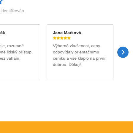
?
dentifikován.
rák
Jana Marková
Ja
roje, rozumné
Výborná zkušenost, ceny
Půj
ně lidský přístup.
odpovídaly orientačnímu
na 
bez váhání.
ceníku a vše klaplo na první
ryc
dobrou. Děkuji!
v p