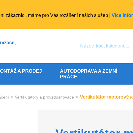
ní zákazníci, máme pro Vás rozšíření našich služeb |
Více info
Hledat
nizace,
ONTÁŽ A PRODEJ
AUTODOPRAVA A ZEMNÍ
PRÁCE
Vertikutátor motorový /
ačení
Vertikutátory a provzdušňovače