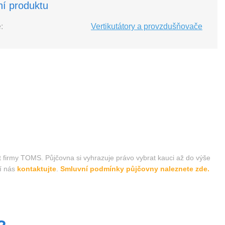
ní produktu
:
Vertikutátory a provzdušňovače
t firmy TOMS. Půjčovna si vyhrazuje právo vybrat kauci až do výše
í nás
kontaktujte
.
Smluvní podmínky půjčovny naleznete zde.