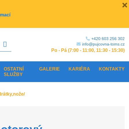
rmací
+420 603 256 302
info@pujcovna-toms.cz
Po - Pá (7:00 - 11:00, 11:30 - 15:30)
OSTATNÍ
GALERIE
KARIÉRA
KONTAKTY
SLUŽBY
drátky,nože/