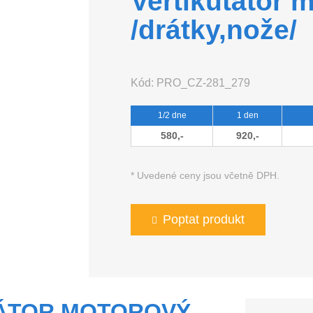
Vertikutátor 
/drátky,nože/
Kód:
PRO_CZ-281_279
1/2 dne
1 den
580,-
920,-
* Uvedené ceny jsou včetně DPH.
Poptat produkt
TÁTOR MOTOROVÝ