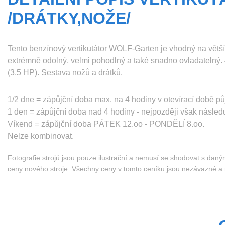
/DRÁTKY,NOŽE/
Tento benzínový vertikutátor WOLF-Garten je vhodný na větší
extrémně odolný, velmi pohodlný a také snadno ovladatelný
(3,5 HP). Sestava nožů a drátků.
1/2 dne = zápůjční doba max. na 4 hodiny v otevírací době pů
1 den = zápůjční doba nad 4 hodiny - nejpozději však následu
Víkend = zápůjční doba PÁTEK 12.oo - PONDĚLÍ 8.oo.
Nelze kombinovat.
Fotografie strojů jsou pouze ilustrační a nemusí se shodovat s dan
ceny nového stroje. Všechny ceny v tomto ceníku jsou nezávazné 