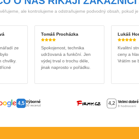
CO O NÁS ŘÍKAJÍ ZÁKAZNÍCI
ěřujeme, ale kontrolujeme a odstraňujeme podvodný obsah, pokud je i
vá
Tomáš Procházka
Lukáš Ho
nářadí ze
Spokojenost, technika
Kvalitní st
bylo
udržovaná a funkční. Jen
ceny a hlav
chvilky.
výdej trval o trochu déle,
Vrátím se 
třícné
jinak naprosto v pořádku.
Výborné
4,5
30 recenzí