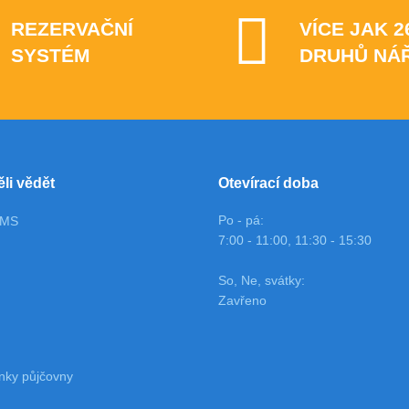
REZERVAČNÍ
VÍCE JAK 2
SYSTÉM
DRUHŮ NÁ
ěli vědět
Otevírací doba
Po - pá:
OMS
7:00 - 11:00, 11:30 - 15:30
So, Ne, svátky:
Zavřeno
nky půjčovny