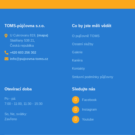
TOMS-půjčovna s.r.o.
Co by jste měli vědět
U Cukrovaru 819,
(mapa)
O pujčovně TOMS
Slatiňany 538 21,
Ostatní služby
Česká republika
Galerie
+420 603 256 302
info@pujcovna-toms.cz
Kariéra
Kontakty
Smluvní podmínky půjčovny
Otevírací doba
Sledujte nás
Po - pá:
Facebook
7:00 - 11:00, 11:30 - 15:30
Instagram
So, Ne, svátky:
Zavřeno
Youtube