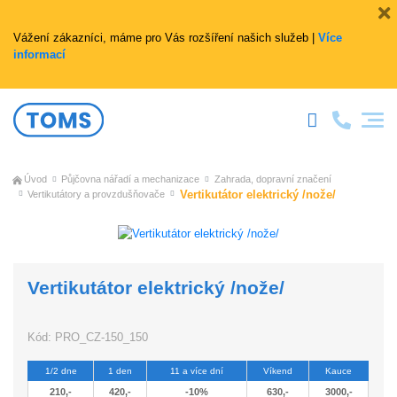
Vážení zákazníci, máme pro Vás rozšíření našich služeb |
Více
informací
Úvod
Půjčovna nářadí a mechanizace
Zahrada, dopravní značení
Vertikutátor elektrický /nože/
Vertikutátory a provzdušňovače
Vertikutátor elektrický /nože/
Kód:
PRO_CZ-150_150
1/2 dne
1 den
11 a více dní
Víkend
Kauce
210,-
420,-
-10%
630,-
3000,-