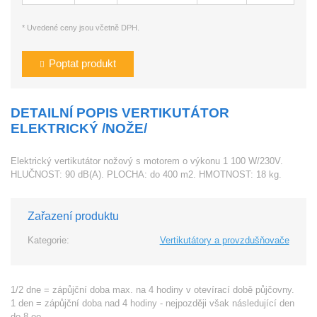
* Uvedené ceny jsou včetně DPH.
Poptat produkt
DETAILNÍ POPIS VERTIKUTÁTOR
ELEKTRICKÝ /NOŽE/
Elektrický vertikutátor nožový s motorem o výkonu 1 100 W/230V.
HLUČNOST: 90 dB(A). PLOCHA: do 400 m2. HMOTNOST: 18 kg.
Zařazení produktu
Kategorie:
Vertikutátory a provzdušňovače
1/2 dne = zápůjční doba max. na 4 hodiny v otevírací době půjčovny.
1 den = zápůjční doba nad 4 hodiny - nejpozději však následující den
do 8.oo.