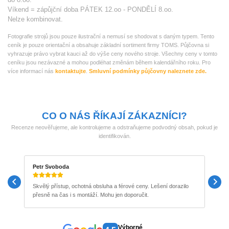
Víkend = zápůjční doba PÁTEK 12.oo - PONDĚLÍ 8.oo.
Nelze kombinovat.
Fotografie strojů jsou pouze ilustrační a nemusí se shodovat s daným typem. Tento
ceník je pouze orientační a obsahuje základní sortiment firmy TOMS. Půjčovna si
vyhrazuje právo vybrat kauci až do výše ceny nového stroje. Všechny ceny v tomto
ceníku jsou nezávazné a mohou podléhat změnám během kalendářního roku. Pro
více informací nás
kontaktujte
.
Smluvní podmínky půjčovny naleznete zde.
CO O NÁS ŘÍKAJÍ ZÁKAZNÍCI?
Recenze neověřujeme, ale kontrolujeme a odstraňujeme podvodný obsah, pokud je
identifikován.
Petr Svoboda
M
Skvělý přístup, ochotná obsluha a férové ceny. Lešení dorazilo
P
přesně na čas i s montáží. Mohu jen doporučit.
b
Výborné