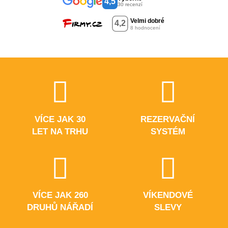
4,5
30 recenzí
VÍCE JAK 30
REZERVAČNÍ
LET NA TRHU
SYSTÉM
VÍCE JAK 260
VÍKENDOVÉ
DRUHŮ NÁŘADÍ
SLEVY