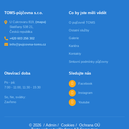
TOMS-půjčovna s.r.o.
Co by jste měli vědět
U Cukrovaru 819,
(mapa)
O pujčovně TOMS
Slatiňany 538 21,
Ostatní služby
Česká republika
Galerie
+420 603 256 302
info@pujcovna-toms.cz
Kariéra
Kontakty
Smluvní podmínky půjčovny
Otevírací doba
Sledujte nás
Po - pá:
Facebook
7:00 - 11:00, 11:30 - 15:30
Instagram
So, Ne, svátky:
Zavřeno
Youtube
© 2026
/
Admin
/
Cookies
/
Ochrana OÚ