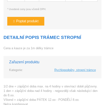
* Uvedené ceny jsou včetně DPH.
Poptat produkt
DETAILNÍ POPIS TRÁMEC STROPNÍ
Cena a kauce je za 1m délky trámce
Zařazení produktu
Kategorie:
Rychlopodpěry, stropní trámce
1/2 dne = zápůjční doba max. na 4 hodiny v otevírací době půjčovny.
1 den = zápůjční doba nad 4 hodiny - nejpozději však následující den
do 8.oo.
Víkend = zápůjční doba PÁTEK 12.oo - PONDĚLÍ 8.oo.
Nelze kombinovat.