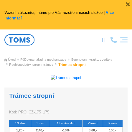
Vážení zákazníci, máme pro Vás rozšíření našich služeb |
Více
informací
Úvod
Půjčovna nářadí a mechanizace
Betonování, vrátky, zvedáky
Trámec stropní
Rychlopodpěry, stropní trámce
Trámec stropní
Kód:
PRO_CZ-175_175
1/2 dne
1 den
11 a více dní
Víkend
Kauce
1,20,-
2,40,-
-10%
3,60,-
100,-