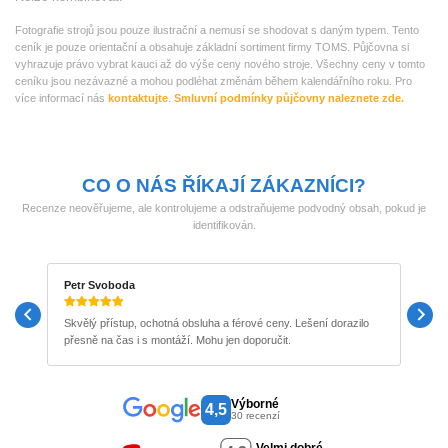
Fotografie strojů jsou pouze ilustrační a nemusí se shodovat s daným typem. Tento
ceník je pouze orientační a obsahuje základní sortiment firmy TOMS. Půjčovna si
vyhrazuje právo vybrat kauci až do výše ceny nového stroje. Všechny ceny v tomto
ceníku jsou nezávazné a mohou podléhat změnám během kalendářního roku. Pro
více informací nás
kontaktujte
.
Smluvní podmínky půjčovny naleznete zde.
CO O NÁS ŘÍKAJÍ ZÁKAZNÍCI?
Recenze neověřujeme, ale kontrolujeme a odstraňujeme podvodný obsah, pokud je
identifikován.
Petr Svoboda
M
Skvělý přístup, ochotná obsluha a férové ceny. Lešení dorazilo
P
přesně na čas i s montáží. Mohu jen doporučit.
b
Výborné
4,5
30 recenzí