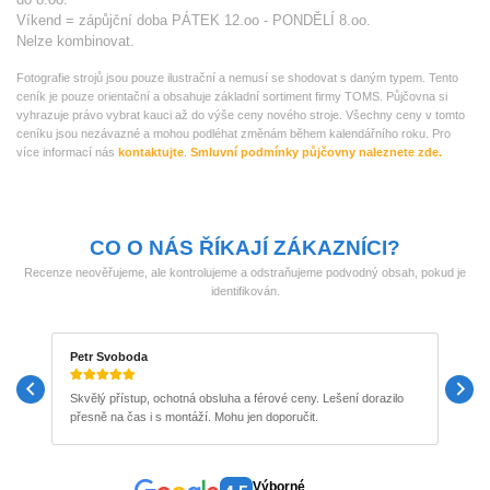
Víkend = zápůjční doba PÁTEK 12.oo - PONDĚLÍ 8.oo.
Nelze kombinovat.
Fotografie strojů jsou pouze ilustrační a nemusí se shodovat s daným typem. Tento
ceník je pouze orientační a obsahuje základní sortiment firmy TOMS. Půjčovna si
vyhrazuje právo vybrat kauci až do výše ceny nového stroje. Všechny ceny v tomto
ceníku jsou nezávazné a mohou podléhat změnám během kalendářního roku. Pro
více informací nás
kontaktujte
.
Smluvní podmínky půjčovny naleznete zde.
CO O NÁS ŘÍKAJÍ ZÁKAZNÍCI?
Recenze neověřujeme, ale kontrolujeme a odstraňujeme podvodný obsah, pokud je
identifikován.
Petr Svoboda
M
Skvělý přístup, ochotná obsluha a férové ceny. Lešení dorazilo
P
přesně na čas i s montáží. Mohu jen doporučit.
b
Výborné