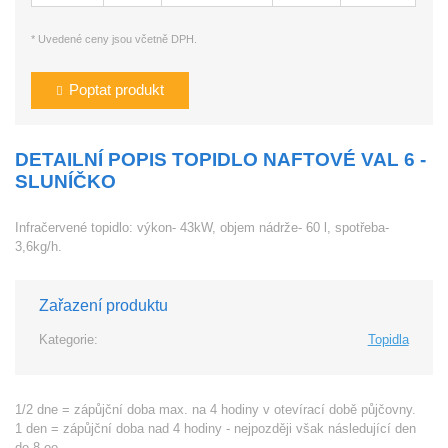
* Uvedené ceny jsou včetně DPH.
Poptat produkt
DETAILNÍ POPIS TOPIDLO NAFTOVÉ VAL 6 -
SLUNÍČKO
Infračervené topidlo: výkon- 43kW, objem nádrže- 60 l, spotřeba-
3,6kg/h.
Zařazení produktu
Kategorie:
Topidla
1/2 dne = zápůjční doba max. na 4 hodiny v otevírací době půjčovny.
1 den = zápůjční doba nad 4 hodiny - nejpozději však následující den
do 8.oo.