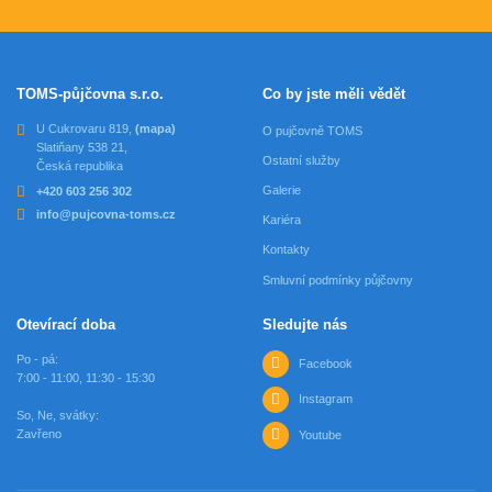
TOMS-půjčovna s.r.o.
Co by jste měli vědět
U Cukrovaru 819,
(mapa)
O pujčovně TOMS
Slatiňany 538 21,
Ostatní služby
Česká republika
Galerie
+420 603 256 302
info@pujcovna-toms.cz
Kariéra
Kontakty
Smluvní podmínky půjčovny
Otevírací doba
Sledujte nás
Po - pá:
Facebook
7:00 - 11:00, 11:30 - 15:30
Instagram
So, Ne, svátky:
Zavřeno
Youtube