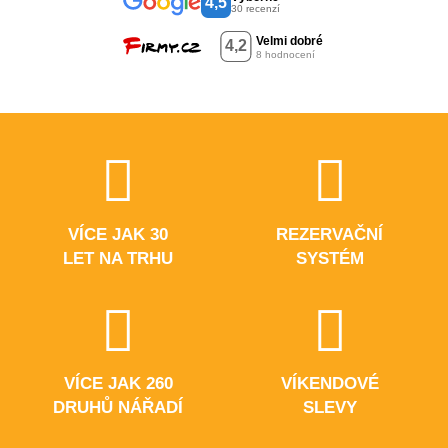
4,5
30 recenzí
VÍCE JAK 30
REZERVAČNÍ
LET NA TRHU
SYSTÉM
VÍCE JAK 260
VÍKENDOVÉ
DRUHŮ NÁŘADÍ
SLEVY