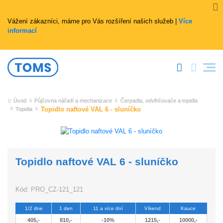
Vážení zákazníci, máme pro Vás rozšíření našich služeb |
Více
informací
Úvod
Půjčovna nářadí a mechanizace
Čerpadla, odvlhčovače a topidla
Topidlo naftové VAL 6 - sluníčko
Topidla
Topidlo naftové VAL 6 - sluníčko
Kód:
PRO_CZ-121_121
1/2 dne
1 den
11 a více dní
Víkend
Kauce
405,-
810,-
-10%
1215,-
10000,-