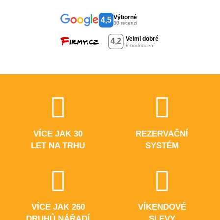
Výborné
4,5
30 recenzí
VÍCE JAK 30
REZERVAČNÍ
LET NA TRHU
SYSTÉM
VÍCE JAK 260
VÍKENDOVÉ
DRUHŮ NÁŘADÍ
SLEVY