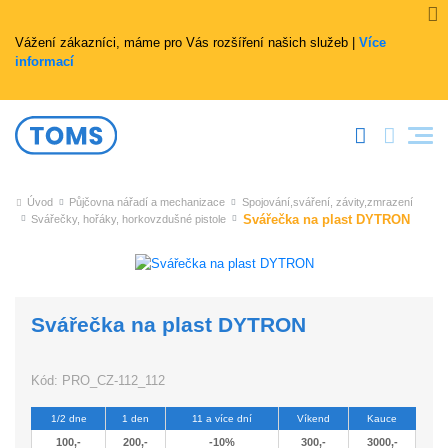
Vážení zákazníci, máme pro Vás rozšíření našich služeb |
Více
informací
Úvod
Půjčovna nářadí a mechanizace
Spojování,sváření, závity,zmrazení
Svářečka na plast DYTRON
Svářečky, hořáky, horkovzdušné pistole
Svářečka na plast DYTRON
Kód:
PRO_CZ-112_112
1/2 dne
1 den
11 a více dní
Víkend
Kauce
100,-
200,-
-10%
300,-
3000,-