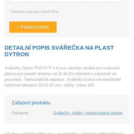
* Uvedené ceny jsou včetně DPH.
Poptat produkt
DETAILNÍ POPIS SVÁŘEČKA NA PLAST
DYTRON
Svářečky Dytron POLYS P 1-4 jsou nástroje vhodné pro svařování
plastových potrubí dimenzí od 16 do 63 milimetrů v závislosti na
provedení. Termostatická regulace. Svářečka trnová má standardní
čelisťové nástavce 20-25-32 mm, nůžky, imbus klíč.
Zařazení produktu
Kategorie:
Svářečky, hořáky, horkovzdušné pistole
1/2 dne = zápůjční doba max. na 4 hodiny v otevírací době půjčovny.