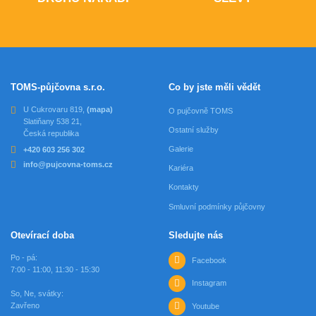
TOMS-půjčovna s.r.o.
Co by jste měli vědět
U Cukrovaru 819,
(mapa)
O pujčovně TOMS
Slatiňany 538 21,
Ostatní služby
Česká republika
Galerie
+420 603 256 302
info@pujcovna-toms.cz
Kariéra
Kontakty
Smluvní podmínky půjčovny
Otevírací doba
Sledujte nás
Po - pá:
Facebook
7:00 - 11:00, 11:30 - 15:30
Instagram
So, Ne, svátky:
Zavřeno
Youtube