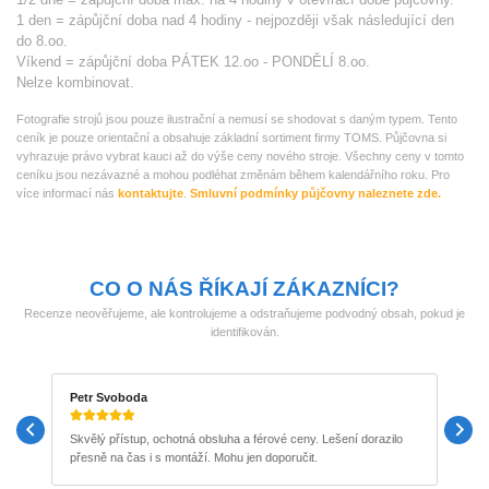
1 den = zápůjční doba nad 4 hodiny - nejpozději však následující den
do 8.oo.
Víkend = zápůjční doba PÁTEK 12.oo - PONDĚLÍ 8.oo.
Nelze kombinovat.
Fotografie strojů jsou pouze ilustrační a nemusí se shodovat s daným typem. Tento
ceník je pouze orientační a obsahuje základní sortiment firmy TOMS. Půjčovna si
vyhrazuje právo vybrat kauci až do výše ceny nového stroje. Všechny ceny v tomto
ceníku jsou nezávazné a mohou podléhat změnám během kalendářního roku. Pro
více informací nás
kontaktujte
.
Smluvní podmínky půjčovny naleznete zde.
CO O NÁS ŘÍKAJÍ ZÁKAZNÍCI?
Recenze neověřujeme, ale kontrolujeme a odstraňujeme podvodný obsah, pokud je
identifikován.
Petr Svoboda
M
Skvělý přístup, ochotná obsluha a férové ceny. Lešení dorazilo
P
přesně na čas i s montáží. Mohu jen doporučit.
b