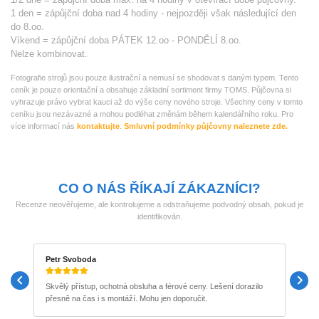
1 den = zápůjční doba nad 4 hodiny - nejpozději však následující den
do 8.oo.
Víkend = zápůjční doba PÁTEK 12.oo - PONDĚLÍ 8.oo.
Nelze kombinovat.
Fotografie strojů jsou pouze ilustrační a nemusí se shodovat s daným typem. Tento
ceník je pouze orientační a obsahuje základní sortiment firmy TOMS. Půjčovna si
vyhrazuje právo vybrat kauci až do výše ceny nového stroje. Všechny ceny v tomto
ceníku jsou nezávazné a mohou podléhat změnám během kalendářního roku. Pro
více informací nás
kontaktujte
.
Smluvní podmínky půjčovny naleznete zde.
CO O NÁS ŘÍKAJÍ ZÁKAZNÍCI?
Recenze neověřujeme, ale kontrolujeme a odstraňujeme podvodný obsah, pokud je
identifikován.
Petr Svoboda
M
Skvělý přístup, ochotná obsluha a férové ceny. Lešení dorazilo
P
přesně na čas i s montáží. Mohu jen doporučit.
b