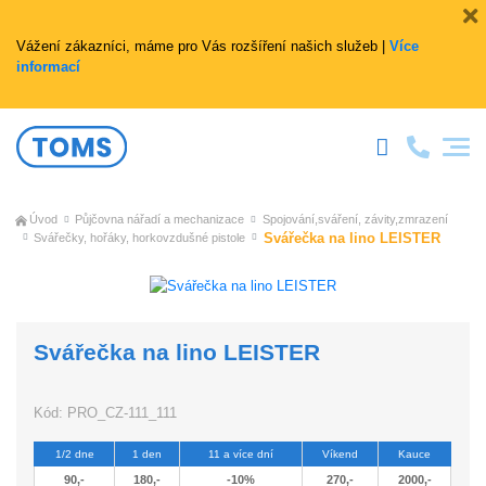
Vážení zákazníci, máme pro Vás rozšíření našich služeb |
Více
informací
Úvod
Půjčovna nářadí a mechanizace
Spojování,sváření, závity,zmrazení
Svářečka na lino LEISTER
Svářečky, hořáky, horkovzdušné pistole
Svářečka na lino LEISTER
Kód:
PRO_CZ-111_111
1/2 dne
1 den
11 a více dní
Víkend
Kauce
90,-
180,-
-10%
270,-
2000,-