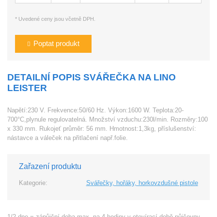
* Uvedené ceny jsou včetně DPH.
Poptat produkt
DETAILNÍ POPIS SVÁŘEČKA NA LINO
LEISTER
Napětí:230 V. Frekvence:50/60 Hz. Výkon:1600 W. Teplota:20-
700°C,plynule regulovatelná. Množství vzduchu:230l/min. Rozměry:100
x 330 mm. Rukojeť průměr: 56 mm. Hmotnost:1,3kg, příslušenství:
nástavce a váleček na přitlačení např.folie.
Zařazení produktu
Kategorie:
Svářečky, hořáky, horkovzdušné pistole
1/2 dne = zápůjční doba max. na 4 hodiny v otevírací době půjčovny.