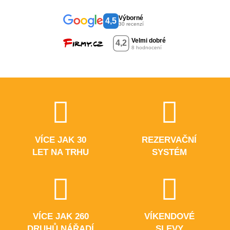
Výborné
4,5
30 recenzí
VÍCE JAK 30
REZERVAČNÍ
LET NA TRHU
SYSTÉM
VÍCE JAK 260
VÍKENDOVÉ
DRUHŮ NÁŘADÍ
SLEVY