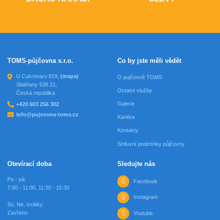
TOMS-půjčovna s.r.o.
Co by jste měli vědět
U Cukrovaru 819,
(mapa)
O pujčovně TOMS
Slatiňany 538 21,
Ostatní služby
Česká republika
Galerie
+420 603 256 302
info@pujcovna-toms.cz
Kariéra
Kontakty
Smluvní podmínky půjčovny
Otevírací doba
Sledujte nás
Po - pá:
Facebook
7:00 - 11:00, 11:30 - 15:30
Instagram
So, Ne, svátky:
Zavřeno
Youtube