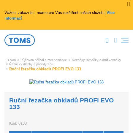
Vážení zákazníci, máme pro Vás rozšíření našich služeb |
Více
informací
Úvod
Půjčovna nářadí a mechanizace
Řezačky, lámačky a drážkovačky
Řezačky dlažby a polystyrenu
Ruční řezačka obkladů PROFI EVO 133
Ruční řezačka obkladů PROFI EVO
133
Kód:
0133