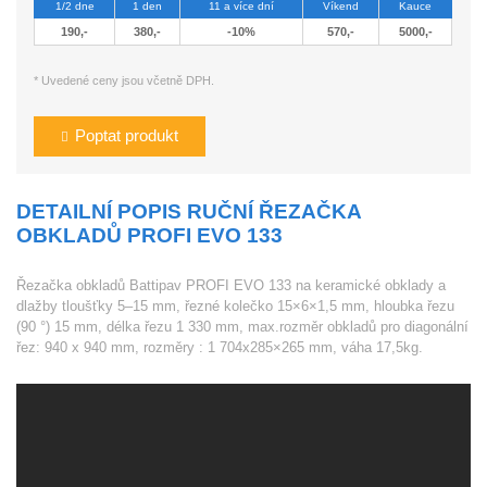
1/2 dne
1 den
11 a více dní
Víkend
Kauce
190,-
380,-
-10%
570,-
5000,-
* Uvedené ceny jsou včetně DPH.
Poptat produkt
DETAILNÍ POPIS RUČNÍ ŘEZAČKA
OBKLADŮ PROFI EVO 133
Řezačka obkladů Battipav PROFI EVO 133 na keramické obklady a
dlažby tloušťky 5–15 mm, řezné kolečko 15×6×1,5 mm, hloubka řezu
(90 °) 15 mm, délka řezu 1 330 mm, max.rozměr obkladů pro diagonální
řez: 940 x 940 mm, rozměry : 1 704x285×265 mm, váha 17,5kg.