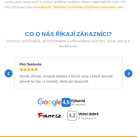
ceníku jsou nezávazné a mohou podléhat změnám během kalendářního roku. Pro
více informací nás
kontaktujte
.
Smluvní podmínky půjčovny naleznete zde.
CO O NÁS ŘÍKAJÍ ZÁKAZNÍCI?
Recenze neověřujeme, ale kontrolujeme a odstraňujeme podvodný obsah, pokud je
identifikován.
Petr Svoboda
M
Skvělý přístup, ochotná obsluha a férové ceny. Lešení dorazilo
P
přesně na čas i s montáží. Mohu jen doporučit.
b
Výborné
4,5
30 recenzí