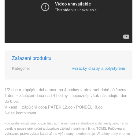
Zařazení produktu
Kategorie:
Řezačky dlažby a polystyrenu
1/2 dne = zápůjční doba max. na 4 hodiny v otevírací době půjčovny.
1 den = zápůjční doba nad 4 hodiny - nejpozději však následující den
do 8.oo.
Víkend = zápůjční doba PÁTEK 12.oo - PONDĚLÍ 8.oo.
Nelze kombinovat.
Fotografie strojů jsou pouze ilustrační a nemusí se shodovat s daným typem. Tento
ceník je pouze orientační a obsahuje základní sortiment firmy TOMS. Půjčovna si
vyhrazuje právo vybrat kauci až do výše ceny nového stroje. Všechny ceny v tomto