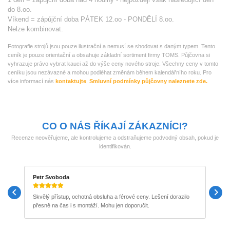
do 8.oo.
Víkend = zápůjční doba PÁTEK 12.oo - PONDĚLÍ 8.oo.
Nelze kombinovat.
Fotografie strojů jsou pouze ilustrační a nemusí se shodovat s daným typem. Tento
ceník je pouze orientační a obsahuje základní sortiment firmy TOMS. Půjčovna si
vyhrazuje právo vybrat kauci až do výše ceny nového stroje. Všechny ceny v tomto
ceníku jsou nezávazné a mohou podléhat změnám během kalendářního roku. Pro
více informací nás
kontaktujte
.
Smluvní podmínky půjčovny naleznete zde.
CO O NÁS ŘÍKAJÍ ZÁKAZNÍCI?
Recenze neověřujeme, ale kontrolujeme a odstraňujeme podvodný obsah, pokud je
identifikován.
Petr Svoboda
M
Skvělý přístup, ochotná obsluha a férové ceny. Lešení dorazilo
P
přesně na čas i s montáží. Mohu jen doporučit.
b