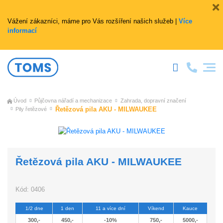
Vážení zákazníci, máme pro Vás rozšíření našich služeb |
Více
informací
Úvod
Půjčovna nářadí a mechanizace
Zahrada, dopravní značení
Řetězová pila AKU - MILWAUKEE
Pily řetězové
Řetězová pila AKU - MILWAUKEE
Kód:
0406
1/2 dne
1 den
11 a více dní
Víkend
Kauce
300,-
450,-
-10%
750,-
5000,-