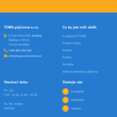
TOMS-půjčovna s.r.o.
Co by jste měli vědět
U Cukrovaru 819,
(mapa)
O pujčovně TOMS
Slatiňany 538 21,
Ostatní služby
Česká republika
Galerie
+420 603 256 302
info@pujcovna-toms.cz
Kariéra
Kontakty
Smluvní podmínky půjčovny
Otevírací doba
Sledujte nás
Po - pá:
Facebook
7:00 - 11:00, 11:30 - 15:30
Instagram
So, Ne, svátky:
Zavřeno
Youtube