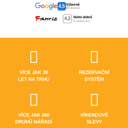
Výborné
4,5
30 recenzí
VÍCE JAK 30
REZERVAČNÍ
LET NA TRHU
SYSTÉM
VÍCE JAK 260
VÍKENDOVÉ
DRUHŮ NÁŘADÍ
SLEVY