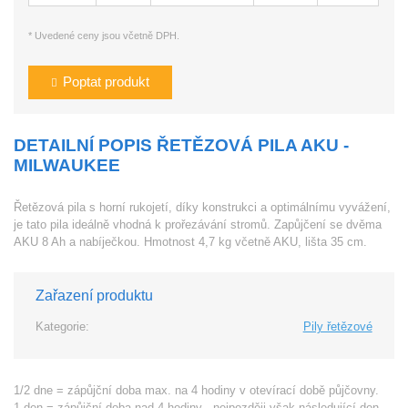
* Uvedené ceny jsou včetně DPH.
Poptat produkt
DETAILNÍ POPIS ŘETĚZOVÁ PILA AKU -
MILWAUKEE
Řetězová pila s horní rukojetí, díky konstrukci a optimálnímu vyvážení,
je tato pila ideálně vhodná k prořezávání stromů. Zapůjčení se dvěma
AKU 8 Ah a nabíječkou. Hmotnost 4,7 kg včetně AKU, lišta 35 cm.
Zařazení produktu
Kategorie:
Pily řetězové
1/2 dne = zápůjční doba max. na 4 hodiny v otevírací době půjčovny.
1 den = zápůjční doba nad 4 hodiny - nejpozději však následující den