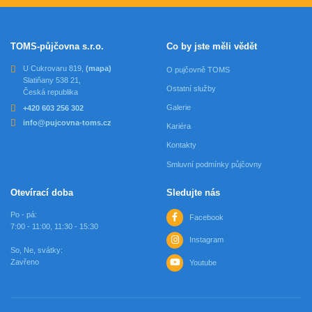
TOMS-půjčovna s.r.o.
Co by jste měli vědět
U Cukrovaru 819,
(mapa)
O pujčovně TOMS
Slatiňany 538 21,
Ostatní služby
Česká republika
Galerie
+420 603 256 302
info@pujcovna-toms.cz
Kariéra
Kontakty
Smluvní podmínky půjčovny
Otevírací doba
Sledujte nás
Po - pá:
Facebook
7:00 - 11:00, 11:30 - 15:30
Instagram
So, Ne, svátky:
Zavřeno
Youtube