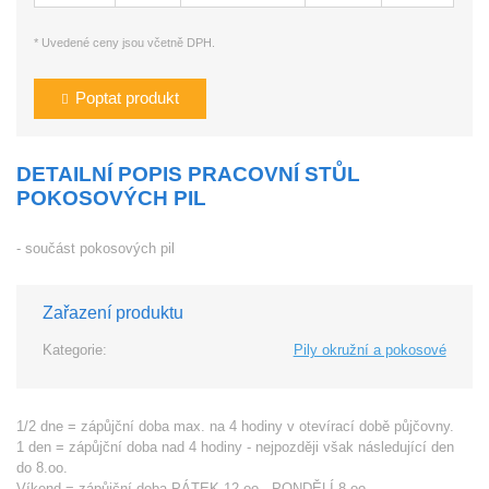
* Uvedené ceny jsou včetně DPH.
Poptat produkt
DETAILNÍ POPIS PRACOVNÍ STŮL
POKOSOVÝCH PIL
- součást pokosových pil
Zařazení produktu
Kategorie:
Pily okružní a pokosové
1/2 dne = zápůjční doba max. na 4 hodiny v otevírací době půjčovny.
1 den = zápůjční doba nad 4 hodiny - nejpozději však následující den
do 8.oo.
Víkend = zápůjční doba PÁTEK 12.oo - PONDĚLÍ 8.oo.