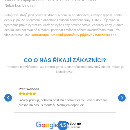
Nelze kombinovat.
Fotografie strojů jsou pouze ilustrační a nemusí se shodovat s daným typem. Tento
ceník je pouze orientační a obsahuje základní sortiment firmy TOMS. Půjčovna si
vyhrazuje právo vybrat kauci až do výše ceny nového stroje. Všechny ceny v tomto
ceníku jsou nezávazné a mohou podléhat změnám během kalendářního roku. Pro
více informací nás
kontaktujte
.
Smluvní podmínky půjčovny naleznete zde.
CO O NÁS ŘÍKAJÍ ZÁKAZNÍCI?
Recenze neověřujeme, ale kontrolujeme a odstraňujeme podvodný obsah, pokud je
identifikován.
Petr Svoboda
M
Skvělý přístup, ochotná obsluha a férové ceny. Lešení dorazilo
P
přesně na čas i s montáží. Mohu jen doporučit.
b
Výborné
4,5
30 recenzí