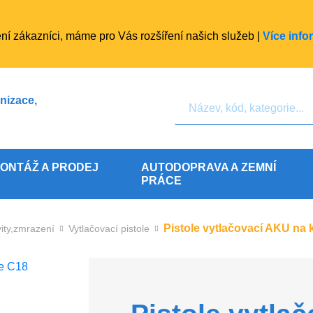
ní zákazníci, máme pro Vás rozšíření našich služeb |
Více info
Hledat
nizace,
ONTÁŽ A PRODEJ
AUTODOPRAVA A ZEMNÍ
PRÁCE
Pistole vytlačovací AKU na
vity,zmrazení
Vytlačovací pistole