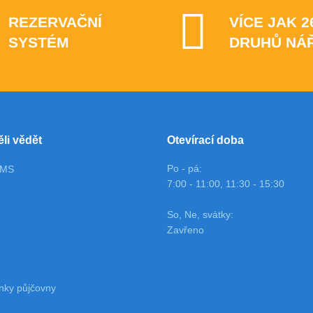
REZERVAČNÍ
VÍCE JAK 2
SYSTÉM
DRUHŮ NÁ
ěli vědět
Otevírací doba
Po - pá:
OMS
7:00 - 11:00, 11:30 - 15:30
So, Ne, svátky:
Zavřeno
nky půjčovny