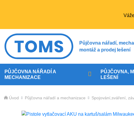
Váže
Půjčovna nářadí, mecha
montáž a prodej lešení
PŮJČOVNA NÁŘADÍ A
PŮJČOVNA, M
MECHANIZACE
LEŠENÍ
Úvod
Půjčovna nářadí a mechanizace
Spojování,sváření, zá