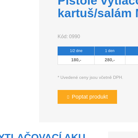
Pistole vytla
kartuš/salám
Kód:
0990
1/2 dne
1 den
180,-
280,-
* Uvedené ceny jsou včetně DPH.
Poptat produkt
VYTLAČOVACÍ AKU