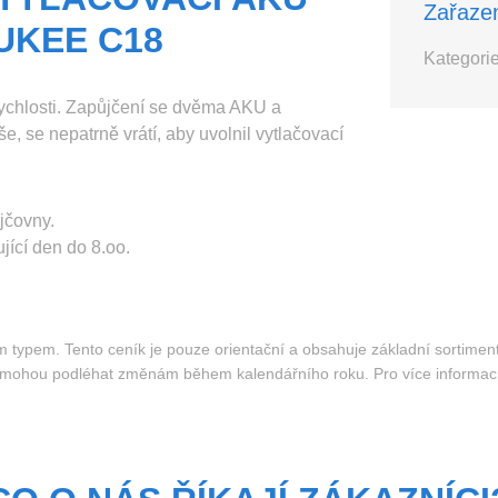
Zařaze
UKEE C18
Kategorie
 rychlosti. Zapůjčení se dvěma AKU a
e, se nepatrně vrátí, aby uvolnil vytlačovací
jčovny.
jící den do 8.oo.
ým typem. Tento ceník je pouze orientační a obsahuje základní sortimen
a mohou podléhat změnám během kalendářního roku. Pro více informac