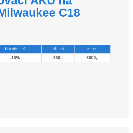
čovací AKU na
 Milwaukee C18
11 a více dní
Víkend
Kauce
-10%
460,-
3000,-