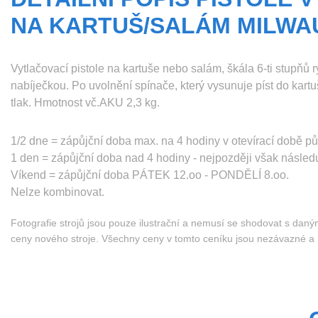
NA KARTUŠ/SALÁM MILWA
Vytlačovací pistole na kartuše nebo salám, škála 6-ti stupňů
nabíječkou. Po uvolnění spínače, který vysunuje píst do kartuš
tlak. Hmotnost vč.AKU 2,3 kg.
1/2 dne = zápůjční doba max. na 4 hodiny v otevírací době pů
1 den = zápůjční doba nad 4 hodiny - nejpozději však následu
Víkend = zápůjční doba PÁTEK 12.oo - PONDĚLÍ 8.oo.
Nelze kombinovat.
Fotografie strojů jsou pouze ilustrační a nemusí se shodovat s dan
ceny nového stroje. Všechny ceny v tomto ceníku jsou nezávazné 