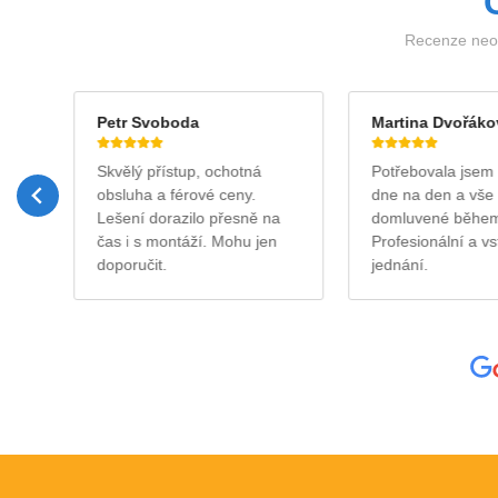
Recenze neov
Petr Svoboda
Martina Dvořáko
sku
Skvělý přístup, ochotná
Potřebovala jsem 
obsluha a férové ceny.
dne na den a vše 
roj
Lešení dorazilo přesně na
domluvené během 
tě …
čas i s montáží. Mohu jen
Profesionální a vs
doporučit.
jednání.