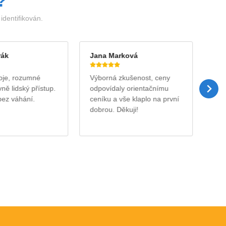
?
dentifikován.
rák
Jana Marková
Ja
roje, rozumné
Výborná zkušenost, ceny
Půj
ně lidský přístup.
odpovídaly orientačnímu
na 
bez váhání.
ceníku a vše klaplo na první
ryc
dobrou. Děkuji!
v p