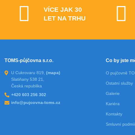
VÍCE JAK 30
LET NA TRHU
TOMS-půjčovna s.r.o.
Co by jste m
U Cukrovaru 819,
(mapa)
O pujčovně T
Slatiňany 538 21,
Ostatní služby
Česká republika
Galerie
+420 603 256 302
info@pujcovna-toms.cz
Kariéra
Kontakty
Smluvní podmí