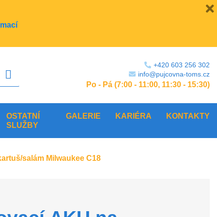
rmací
+420 603 256 302
info@pujcovna-toms.cz
Po - Pá (7:00 - 11:00, 11:30 - 15:30)
OSTATNÍ
GALERIE
KARIÉRA
KONTAKTY
SLUŽBY
 kartuš/salám Milwaukee C18