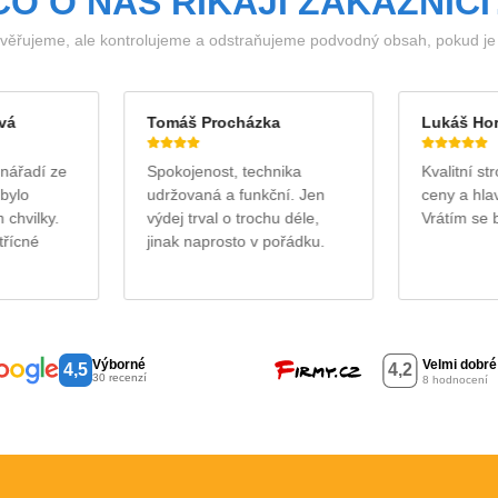
CO O NÁS ŘÍKAJÍ ZÁKAZNÍCI
ěřujeme, ale kontrolujeme a odstraňujeme podvodný obsah, pokud je i
vá
Tomáš Procházka
Lukáš Ho
nářadí ze
Spokojenost, technika
Kvalitní st
bylo
udržovaná a funkční. Jen
ceny a hlav
chvilky.
výdej trval o trochu déle,
Vrátím se 
třícné
jinak naprosto v pořádku.
Výborné
4,5
30 recenzí