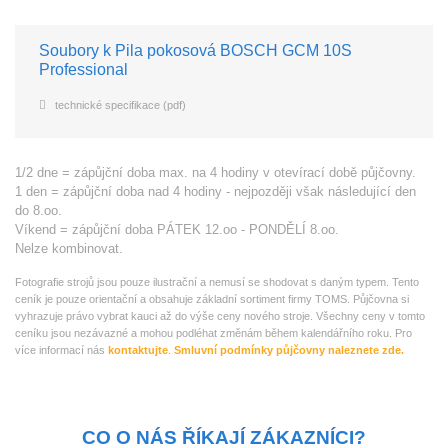
Soubory k Pila pokosová BOSCH GCM 10S
Professional
technické specifikace (pdf)
1/2 dne = zápůjční doba max. na 4 hodiny v otevírací době půjčovny.
1 den = zápůjční doba nad 4 hodiny - nejpozději však následující den
do 8.oo.
Víkend = zápůjční doba PÁTEK 12.oo - PONDĚLÍ 8.oo.
Nelze kombinovat.
Fotografie strojů jsou pouze ilustrační a nemusí se shodovat s daným typem. Tento
ceník je pouze orientační a obsahuje základní sortiment firmy TOMS. Půjčovna si
vyhrazuje právo vybrat kauci až do výše ceny nového stroje. Všechny ceny v tomto
ceníku jsou nezávazné a mohou podléhat změnám během kalendářního roku. Pro
více informací nás
kontaktujte
.
Smluvní podmínky půjčovny naleznete zde.
CO O NÁS ŘÍKAJÍ ZÁKAZNÍCI?