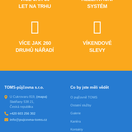
LET NA TRHU
SYSTÉM
VÍCE JAK 260
VÍKENDOVÉ
DRUHŮ NÁŘADÍ
SLEVY
TOMS-půjčovna s.r.o.
Co by jste měli vědět
U Cukrovaru 819,
(mapa)
O pujčovně TOMS
Slatiňany 538 21,
Ostatní služby
Česká republika
Galerie
+420 603 256 302
info@pujcovna-toms.cz
Kariéra
Kontakty