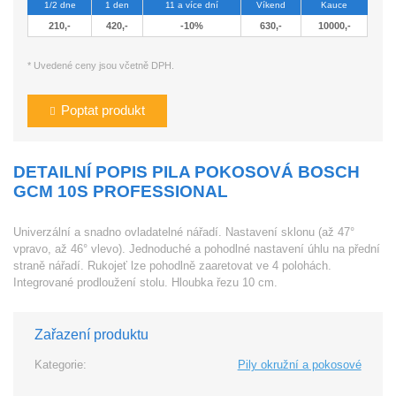
1/2 dne
1 den
11 a více dní
Víkend
Kauce
210,-
420,-
-10%
630,-
10000,-
* Uvedené ceny jsou včetně DPH.
Poptat produkt
DETAILNÍ POPIS PILA POKOSOVÁ BOSCH
GCM 10S PROFESSIONAL
Univerzální a snadno ovladatelné nářadí. Nastavení sklonu (až 47°
vpravo, až 46° vlevo). Jednoduché a pohodlné nastavení úhlu na přední
straně nářadí. Rukojeť lze pohodlně zaaretovat ve 4 polohách.
Integrované prodloužení stolu. Hloubka řezu 10 cm.
Zařazení produktu
Kategorie:
Pily okružní a pokosové