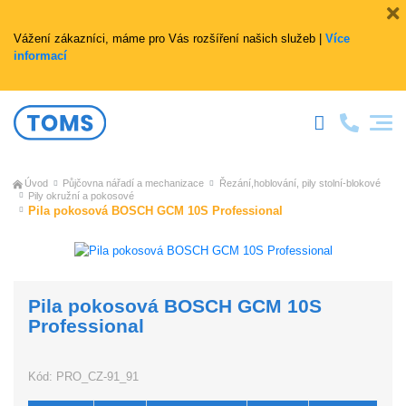
Vážení zákazníci, máme pro Vás rozšíření našich služeb |
Více
informací
Úvod
Půjčovna nářadí a mechanizace
Řezání,hoblování, pily stolní-blokové
Pily okružní a pokosové
Pila pokosová BOSCH GCM 10S Professional
Pila pokosová BOSCH GCM 10S
Professional
Kód:
PRO_CZ-91_91