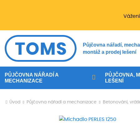
Vážení
Půjčovna nářadí, mecha
montáž a prodej lešení
PŮJČOVNA NÁŘADÍ A
PŮJČOVNA, M
MECHANIZACE
LEŠENÍ
Úvod
Půjčovna nářadí a mechanizace
Betonování, vrát