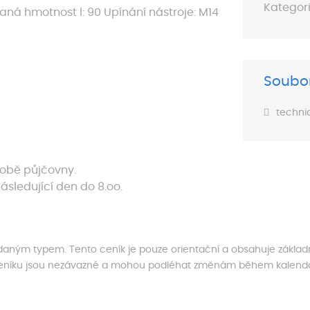
Kategori
haná hmotnost l: 90 Upínání nástroje: M14
Soubor
techni
době půjčovny.
ásledující den do 8.oo.
s daným typem. Tento ceník je pouze orientační a obsahuje základ
ceníku jsou nezávazné a mohou podléhat změnám během kalendář