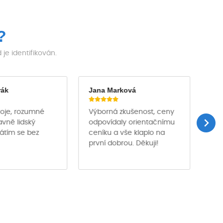
?
e identifikován.
rák
Jana Marková
Ja
troje, rozumné
Výborná zkušenost, ceny
Půj
avně lidský
odpovídaly orientačnímu
des
rátím se bez
ceníku a vše klaplo na
pro
první dobrou. Děkuji!
pro
per