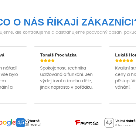
CO O NÁS ŘÍKAJÍ ZÁKAZNÍCI
jeme, ale kontrolujeme a odstraňujeme podvodný obsah, pokud j
vá
Tomáš Procházka
Lukáš Ho
m nářadí
Spokojenost, technika
Kvalitní s
 vše bylo
udržovaná a funkční. Jen
ceny a hl
hem
výdej trval o trochu déle,
přístup. V
nální a
jinak naprosto v pořádku.
váhání.
Výborné
4,5
30 recenzí