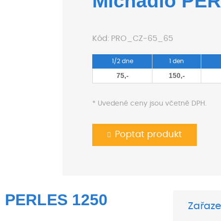
Míchadlo PE
Kód:
PRO_CZ-65_65
1/2 dne
1 den
75,-
150,-
* Uvedené ceny jsou včetně DPH.
Poptat produkt
 PERLES 1250
Zařaze