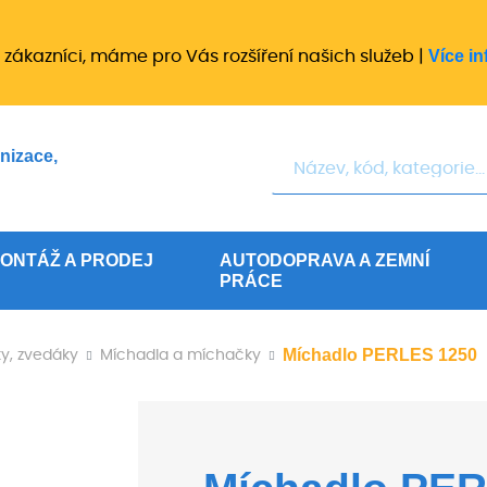
Více in
 zákazníci, máme pro Vás rozšíření našich služeb |
Hledat
nizace,
ONTÁŽ A PRODEJ
AUTODOPRAVA A ZEMNÍ
PRÁCE
Míchadlo PERLES 1250
ky, zvedáky
Míchadla a míchačky