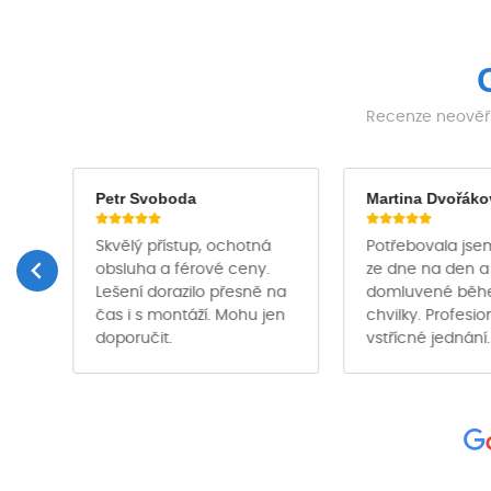
Recenze neověřu
Petr Svoboda
Martina Dvořáko
Skvělý přístup, ochotná
Potřebovala jse
obsluha a férové ceny.
ze dne na den a
Lešení dorazilo přesně na
domluvené bě
čas i s montáží. Mohu jen
chvilky. Profesio
ě …
doporučit.
vstřícné jednání.