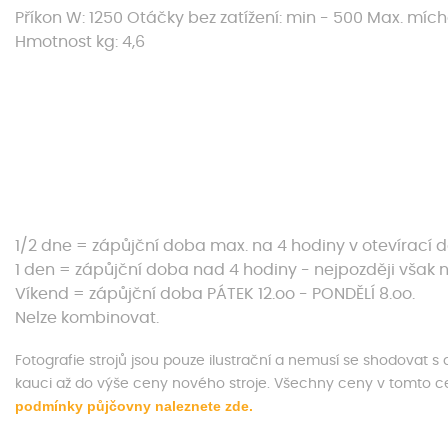
Příkon W: 1250 Otáčky bez zatížení: min - 500 Max. míc
Hmotnost kg: 4,6
1/2 dne = zápůjční doba max. na 4 hodiny v otevírací 
1 den = zápůjční doba nad 4 hodiny - nejpozději však n
Víkend = zápůjční doba PÁTEK 12.oo - PONDĚLÍ 8.oo.
Nelze kombinovat.
Fotografie strojů jsou pouze ilustrační a nemusí se shodovat 
kauci až do výše ceny nového stroje. Všechny ceny v tomto 
podmínky půjčovny naleznete zde.