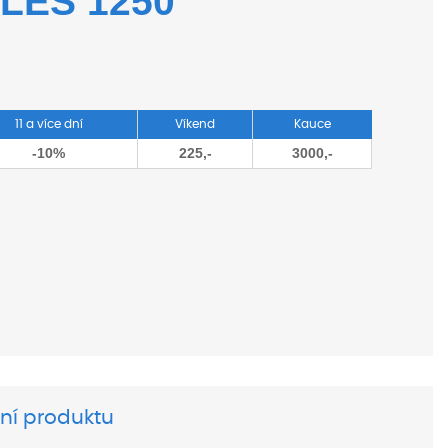
RLES 1250
11 a více dní
Víkend
Kauce
-10%
225,-
3000,-
ní produktu