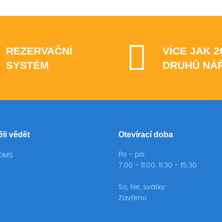
REZERVAČNÍ
VÍCE JAK 2
SYSTÉM
DRUHŮ NÁ
ěli vědět
Otevírací doba
Po - pá:
TOMS
7:00 - 11:00, 11:30 - 15:30
So, Ne, svátky:
Zavřeno