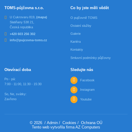
TOMS-půjčovna s.r.o.
Co by jste měli vědět
U Cukrovaru 819,
(mapa)
O pujčovně TOMS
Slatiňany 538 21,
Ostatní služby
Česká republika
Galerie
+420 603 256 302
info@pujcovna-toms.cz
Kariéra
Kontakty
Smluvní podmínky půjčovny
Otevírací doba
Sledujte nás
Po - pá:
Facebook
7:00 - 11:00, 11:30 - 15:30
Instagram
So, Ne, svátky:
Zavřeno
Youtube
© 2026
/
Admin
/
Cookies
/
Ochrana OÚ
Tento web vytvořila firma
AZ Computers