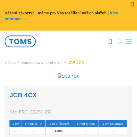
Vážení zákazníci, máme pro Vás rozšíření našich služeb |
Více
informací
JCB 4CX
Úvod
Autodoprava a zemní práce
JCB 4CX
Kód:
PRO_CZ-258_256
1 km
1 hod. N - V
1 hod. časová
1 hod h.ruka
1 km souprava
---
---
1300,-
---
---