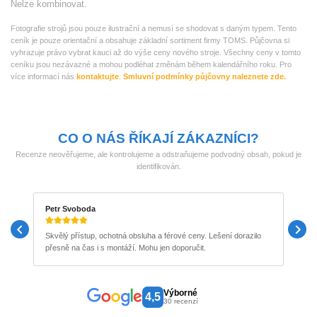
Nelze kombinovat.
Fotografie strojů jsou pouze ilustrační a nemusí se shodovat s daným typem. Tento
ceník je pouze orientační a obsahuje základní sortiment firmy TOMS. Půjčovna si
vyhrazuje právo vybrat kauci až do výše ceny nového stroje. Všechny ceny v tomto
ceníku jsou nezávazné a mohou podléhat změnám během kalendářního roku. Pro
více informací nás
kontaktujte
.
Smluvní podmínky půjčovny naleznete zde.
CO O NÁS ŘÍKAJÍ ZÁKAZNÍCI?
Recenze neověřujeme, ale kontrolujeme a odstraňujeme podvodný obsah, pokud je
identifikován.
Petr Svoboda
M
Skvělý přístup, ochotná obsluha a férové ceny. Lešení dorazilo
P
přesně na čas i s montáží. Mohu jen doporučit.
b
Výborné
4,5
30 recenzí