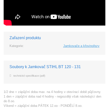
Zařazení produktu
Kategorie:
Jamkovače a křovinořezy
Soubory k Jamkovač STIHL BT 120 - 131
technické specifikace (pdf)
1/2 dne = zápůjční doba max. na 4 hodiny v otevírací době půjčovny.
1 den = zápůjční doba nad 4 hodiny - nejpozději však následující den
do 8.oo.
Víkend = zápůjční doba PÁTEK 12.oo - PONDĚLÍ 8.oo.