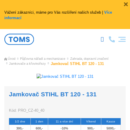
Vážení zákazníci, máme pro Vás rozšíření našich služeb |
Více
informací
Úvod
Půjčovna nářadí a mechanizace
Zahrada, dopravní značení
Jamkovač STIHL BT 120 - 131
Jamkovače a křovinořezy
Jamkovač STIHL BT 120 - 131
Kód:
PRO_CZ-40_40
1/2 dne
1 den
11 a více dní
Víkend
Kauce
300,-
600,-
-10%
900,-
5000,-