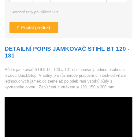
* Uvedené ceny jsou včetně DPH.
Poptat produkt
DETAILNÍ POPIS JAMKOVAČ STIHL BT 120 -
131
Půdní jamkovač STIHL BT 120 a 131 obsluhovaný jednou osobou s
brzdou QuickStop. Vhodný pro různorodé pracovní činnosti-od vrtání
jednoduchých jamek do země až po odebírání vzorků půdy z
vyvrtaného otvoru. Zapůjčení s vrtákem ⌀ 120, 150 a 200 mm.