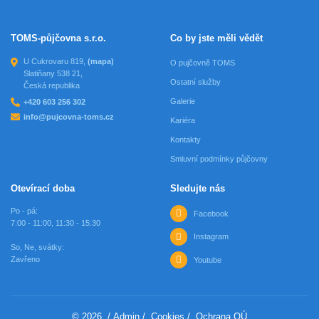
TOMS-půjčovna s.r.o.
Co by jste měli vědět
U Cukrovaru 819,
(mapa)
O pujčovně TOMS
Slatiňany 538 21,
Ostatní služby
Česká republika
Galerie
+420 603 256 302
info@pujcovna-toms.cz
Kariéra
Kontakty
Smluvní podmínky půjčovny
Otevírací doba
Sledujte nás
Po - pá:
Facebook
7:00 - 11:00, 11:30 - 15:30
Instagram
So, Ne, svátky:
Zavřeno
Youtube
© 2026
/
Admin
/
Cookies
/
Ochrana OÚ