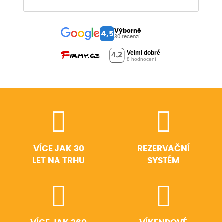
Výborné
4,5
30 recenzí
VÍCE JAK 30
REZERVAČNÍ
LET NA TRHU
SYSTÉM