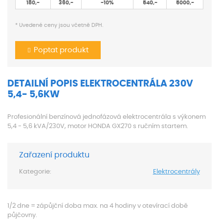
180,-
360,-
-10%
540,-
5000,-
* Uvedené ceny jsou včetně DPH.
Poptat produkt
DETAILNÍ POPIS ELEKTROCENTRÁLA 230V
5,4- 5,6KW
Profesionální benzínová jednofázová elektrocentrála s výkonem
5,4 - 5,6 kVA/230V, motor HONDA GX270 s ručním startem.
Zařazení produktu
Kategorie:
Elektrocentrály
1/2 dne = zápůjční doba max. na 4 hodiny v otevírací době
půjčovny.