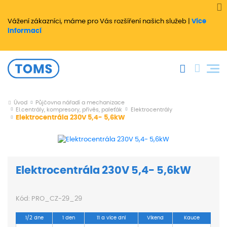
Vážení zákazníci, máme pro Vás rozšíření našich služeb |
Více
informací
Úvod
Půjčovna nářadí a mechanizace
El.centrály, kompresory, přívěs, paleťák
Elektrocentrály
Elektrocentrála 230V 5,4- 5,6kW
Elektrocentrála 230V 5,4- 5,6kW
Kód:
PRO_CZ-29_29
1/2 dne
1 den
11 a více dní
Víkend
Kauce