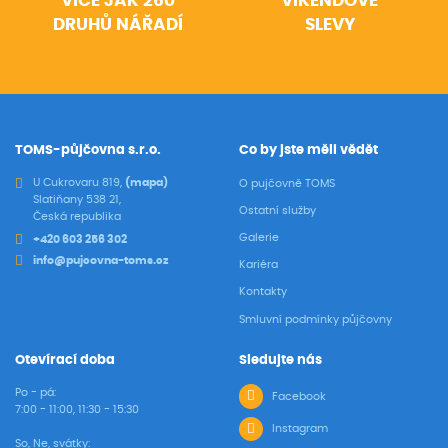
VÍCE JAK 260
VÍKENDOVÉ
DRUHŮ NÁŘADÍ
SLEVY
TOMS-půjčovna s.r.o.
Co by jste měli vědět
U Cukrovaru 819,
(mapa)
O pujčovně TOMS
Slatiňany 538 21,
Ostatní služby
Česká republika
Galerie
+420 603 256 302
info@pujcovna-toms.cz
Kariéra
Kontakty
Smluvní podmínky půjčovny
Otevírací doba
Sledujte nás
Po - pá:
Facebook
7:00 - 11:00, 11:30 - 15:30
Instagram
So, Ne, svátky: