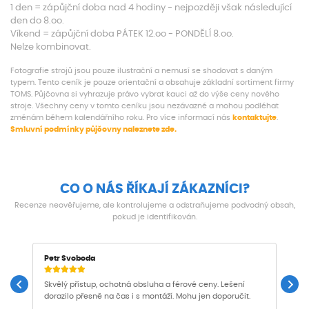
1 den = zápůjční doba nad 4 hodiny - nejpozději však následující
den do 8.oo.
Víkend = zápůjční doba PÁTEK 12.oo - PONDĚLÍ 8.oo.
Nelze kombinovat.
Fotografie strojů jsou pouze ilustrační a nemusí se shodovat s daným
typem. Tento ceník je pouze orientační a obsahuje základní sortiment firmy
TOMS. Půjčovna si vyhrazuje právo vybrat kauci až do výše ceny nového
stroje. Všechny ceny v tomto ceníku jsou nezávazné a mohou podléhat
změnám během kalendářního roku. Pro více informací nás
kontaktujte
.
Smluvní podmínky půjčovny naleznete zde.
CO O NÁS ŘÍKAJÍ ZÁKAZNÍCI?
Recenze neověřujeme, ale kontrolujeme a odstraňujeme podvodný obsah,
pokud je identifikován.
Petr Svoboda
M
Skvělý přístup, ochotná obsluha a férové ceny. Lešení
P
dorazilo přesně na čas i s montáží. Mohu jen doporučit.
d
j