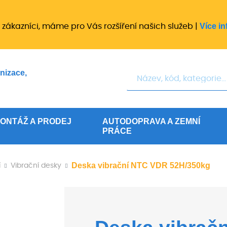
Více in
 zákazníci, máme pro Vás rozšíření našich služeb |
Hledat
nizace,
ONTÁŽ A PRODEJ
AUTODOPRAVA A ZEMNÍ
PRÁCE
Deska vibrační NTC VDR 52H/350kg
í
Vibrační desky