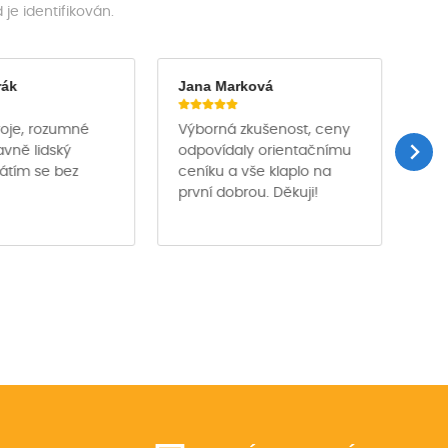
e identifikován.
rák
Jana Marková
Ja
troje, rozumné
Výborná zkušenost, ceny
Půj
avně lidský
odpovídaly orientačnímu
des
rátím se bez
ceníku a vše klaplo na
pro
první dobrou. Děkuji!
pro
per