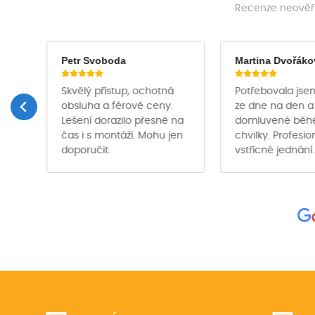
Recenze neověřu
Petr Svoboda
Martina Dvořáko
Skvělý přístup, ochotná
Potřebovala jse
obsluha a férové ceny.
ze dne na den a
Lešení dorazilo přesně na
domluvené bě
čas i s montáží. Mohu jen
chvilky. Profesio
ě …
doporučit.
vstřícné jednání.