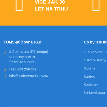
VÍCE JAK 30
LET NA TRHU
TOMS-půjčovna s.r.o.
Co by jste m
(mapa)
U Cukrovaru 819,
O pujčovně 
Slatiňany 538 21,
Ostatní služby
Česká republika
Galerie
+420 603 256 302
info@pujcovna-toms.cz
Kariéra
Kontakty
Smluvní podm