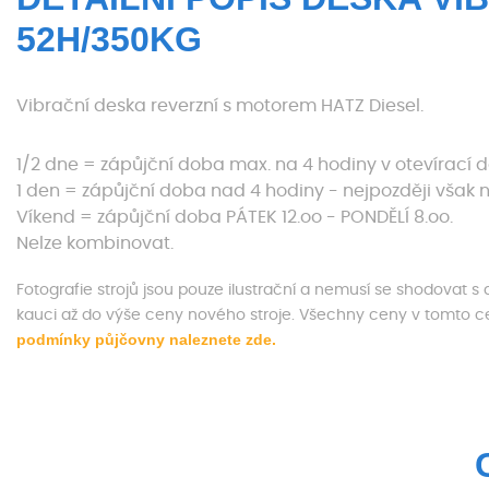
52H/350KG
Vibrační deska reverzní s motorem HATZ Diesel.
1/2 dne = zápůjční doba max. na 4 hodiny v otevírací 
1 den = zápůjční doba nad 4 hodiny - nejpozději však n
Víkend = zápůjční doba PÁTEK 12.oo - PONDĚLÍ 8.oo.
Nelze kombinovat.
Fotografie strojů jsou pouze ilustrační a nemusí se shodovat 
kauci až do výše ceny nového stroje. Všechny ceny v tomto 
podmínky půjčovny naleznete zde.