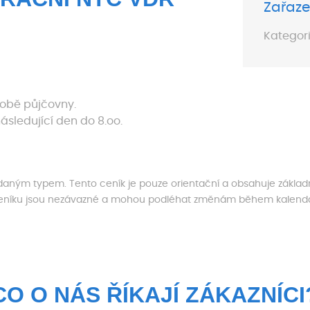
Zařaze
Kategori
době půjčovny.
ásledující den do 8.oo.
s daným typem. Tento ceník je pouze orientační a obsahuje základ
ceníku jsou nezávazné a mohou podléhat změnám během kalendář
CO O NÁS ŘÍKAJÍ ZÁKAZNÍCI