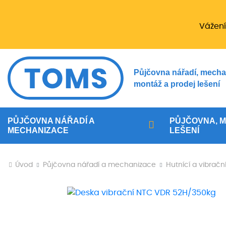
Vážení
Půjčovna nářadí, mecha
montáž a prodej lešení
PŮJČOVNA NÁŘADÍ A
PŮJČOVNA, M
MECHANIZACE
LEŠENÍ
Úvod
Půjčovna nářadí a mechanizace
Hutnící a vibračn