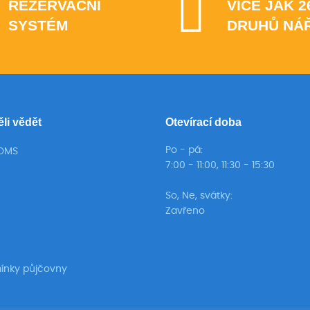
REZERVAČNÍ
VÍCE JAK 2
SYSTÉM
DRUHŮ NÁ
ěli vědět
Otevírací doba
Po - pá:
TOMS
7:00 - 11:00, 11:30 - 15:30
So, Ne, svátky:
Zavřeno
ínky půjčovny