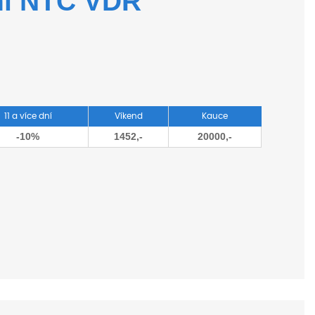
ní NTC VDR
11 a více dní
Víkend
Kauce
-10%
1452,-
20000,-