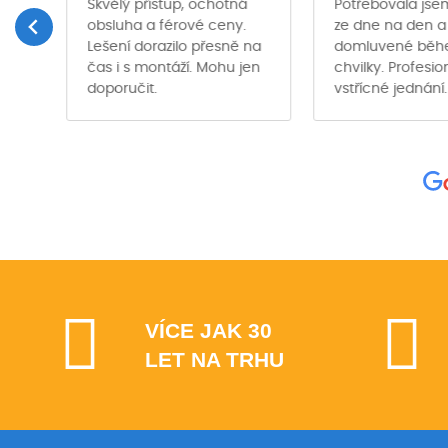
Skvělý přístup, ochotná
Potřebovala jse
obsluha a férové ceny.
ze dne na den a
Lešení dorazilo přesně na
domluvené bě
čas i s montáží. Mohu jen
chvilky. Profesio
ě …
doporučit.
vstřícné jednání.
VÍCE JAK 30
LET NA TRHU