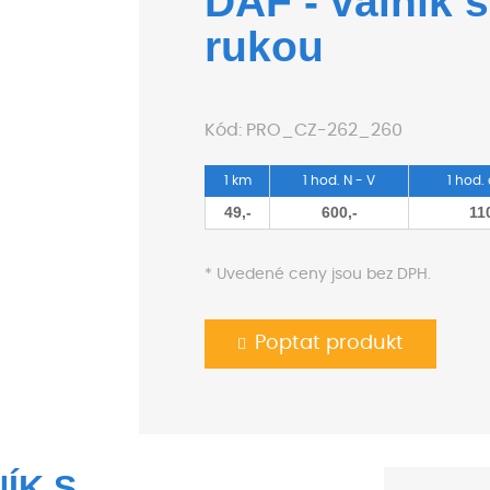
DAF - valník 
rukou
Kód:
PRO_CZ-262_260
1 km
1 hod. N - V
1 hod.
49,-
600,-
11
* Uvedené ceny jsou bez DPH.
Poptat produkt
NÍK S