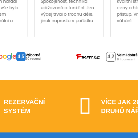
m nářadí
Spokojenost, technika
Kvalitní s
 vše bylo
udržovaná a funkční. Jen
ceny a hl
hem
výdej trval o trochu déle,
přístup. V
nální a
jinak naprosto v pořádku.
váhání.
Výborné
4,5
30 recenzí
REZERVAČNÍ
VÍCE JAK 2
SYSTÉM
DRUHŮ NÁ