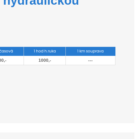
s hydraulickou
 časová
1 hod h.ruka
1 km souprava
00,-
1000,-
---