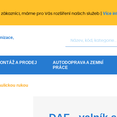
Více in
 zákazníci, máme pro Vás rozšíření našich služeb |
Hledat
nizace,
ONTÁŽ A PRODEJ
AUTODOPRAVA A ZEMNÍ
PRÁCE
aulickou rukou