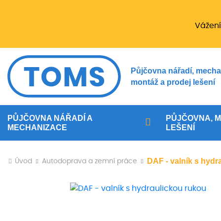
Vážení
Půjčovna nářadí, mecha
montáž a prodej lešení
PŮJČOVNA NÁŘADÍ A
PŮJČOVNA, M
MECHANIZACE
LEŠENÍ
DAF - valník s hydr
Úvod
Autodoprava a zemní práce