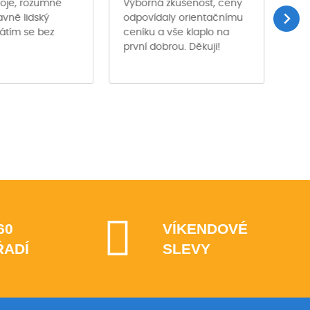
troje, rozumné
Výborná zkušenost, ceny
Půj
avně lidský
odpovídaly orientačnímu
des
rátím se bez
ceníku a vše klaplo na
pro
první dobrou. Děkuji!
pro
per
60
VÍKENDOVÉ
ŘADÍ
SLEVY