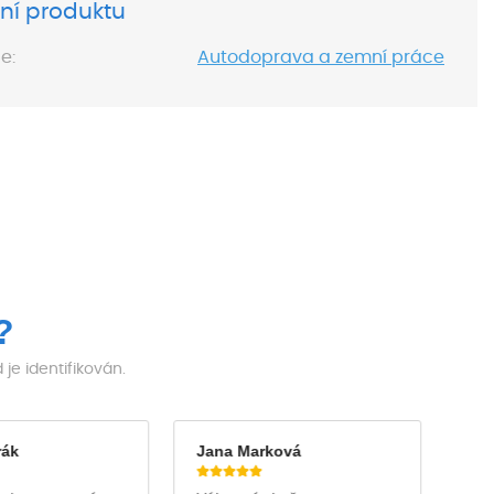
ní produktu
e:
Autodoprava a zemní práce
?
e identifikován.
rák
Jana Marková
Ja